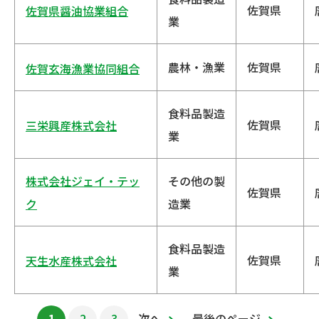
佐賀県
佐賀県醤油協業組合
業
農林・漁業
佐賀県
佐賀玄海漁業協同組合
食料品製造
佐賀県
三栄興産株式会社
業
株式会社ジェイ・テッ
その他の製
佐賀県
ク
造業
食料品製造
佐賀県
天生水産株式会社
業
1
2
3
次へ
最後のページ