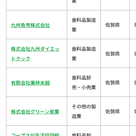
業
食料品製造
佐賀県
九州魚市株式会社
業
株式会社九州ダイエッ
食料品製造
佐賀県
トクック
業
食料品卸
佐賀県
有限会社栗林米穀
売・小売業
その他の製
佐賀県
株式会社グリーン産業
造業
コープさが生活協同組
食料品卸