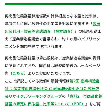
再商品化義務量算定係数の計算根拠となる量と比率は、
年度ごとに国が数万件の事業者を対象に実施する「
容器
包装利用・製造等実態調査 （標本調査）
」の結果を踏ま
えて産業構造審議会で審議され、約１か月のパブリック
コメント期間を経て決定されます。
再商品化義務総量の算出根拠は、産業構造審議会の資料
に記載されており、同資料は経済産業省のホームページ
内（
こちら
）よりご参照いただけます。
ここで解説している数値の最新情報は
第2回 産業構造審
議会 産業技術環境分科会 資源循環経済小委員会 容器包
装リサイクルワーキンググループ
の『
資料2 再商品化義
務量の算定に係る量、比率等について（PDF）
』をご覧