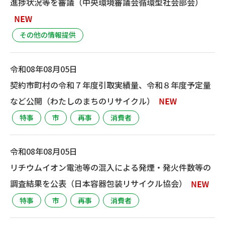
進捗状況等を審議（中央環境審議会循環型社会部会）
その他の情報提供
令和08年08月05日
契約市町村の令和７年度引取実績量、令和８年度予定量
など公開（わたしのまちのリサイクル）
特事
市
再事
消費者
令和08年08月05日
リチウムイオン電池等の混入による発煙・発火件数等の
調査結果を公表（日本容器包装リサイクル協会）
特事
市
再事
消費者