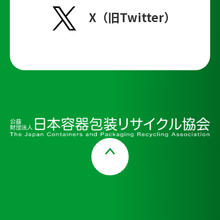
X（旧Twitter）
Page Top