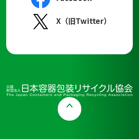
X（旧Twitter）
Page Top