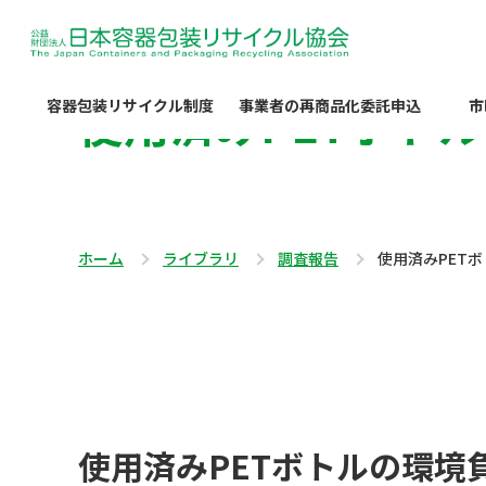
使用済みPETボト
容器包装リサイクル制度
事業者の再商品化委託申込
市
ホーム
ライブラリ
調査報告
使用済みPET
使用済みPETボトルの環境