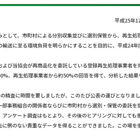
平成25年1
試みとして、市町村による分別収集並びに選別保管から、再生処
の輸送に至る環境負荷を明らかにすることを目的に、平成24年
および当協会が再商品化を委託している登録再生処理事業者を
0%、再生処理事業者から約50%の回答を得て、分析した結果
容の精査に時間を要しましたが、このたび公表の運びとなりま
一部事務組合の関係者ならびに市町村から選別・保管の委託を
、アンケート調査はもとより、その後のヒアリングに対しても
去に例のない貴重なデータを得ることができました。この場を