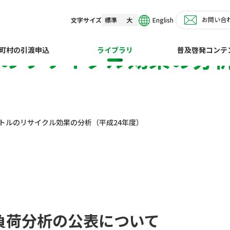
お問い合
English
文字サイズ
標準
大
ルのリサイクル効果の分析
町村の引渡申込
ライブラリ
普及啓発コンテ
ボトルのリサイクル効果の分析（平成24年度）
負荷分析の公表について