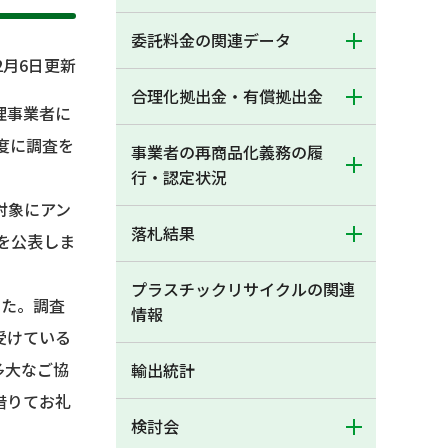
委託料金の関連データ
2月6日更新
合理化拠出金・有償拠出金
理事業者に
度に調査を
事業者の再商品化義務の履
行・認定状況
対象にアン
落札結果
を公表しま
プラスチックリサイクルの関連
した。調査
情報
受けている
多大なご協
輸出統計
借りてお礼
検討会