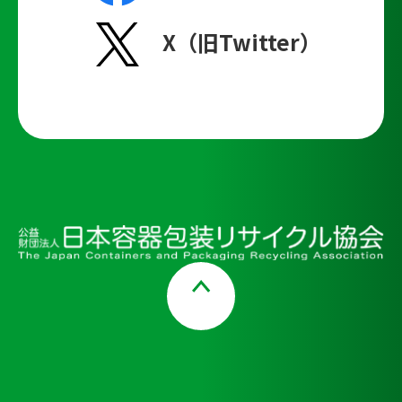
X（旧Twitter）
Page Top