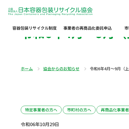
令和6年4月～9月
容器包装リサイクル制度
事業者の再商品化委託申込
市
ホーム
協会からのお知らせ
令和6年4月～9月（
特定事業者の方へ
市町村の方へ
再商品化事業者
令和06年10月29日