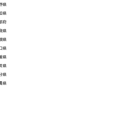
野県
知県
都府
良県
根県
口県
媛県
賀県
分県
縄県