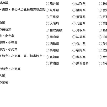
製造業
福井県
山梨県
長
・歯磨・その他の化粧用調整品製
岐阜県
静岡県
愛
三重県
滋賀県
京
漁業
大阪府
兵庫県
奈
の製造業
和歌山県
鳥取県
島
売・小売業
岡山県
広島県
山
卸売・小売業
徳島県
香川県
愛
卸売・小売業
高知県
福岡県
佐
子卸売・小売業、花、植木卸売・
長崎県
熊本県
大
宮崎県
鹿児島県
沖
の卸売・小売業
ス業
の業種