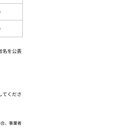
○
○
者名を公表
してくださ
場合、事業者