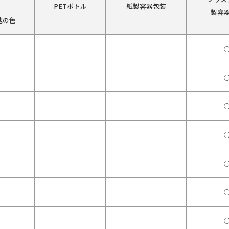
PETボトル
紙製容器包装
製容
他の色