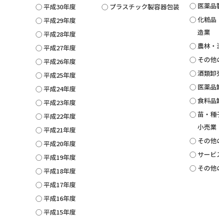
医薬品
平成30年度
プラスチック製容器包装
化粧品
平成29年度
造業
平成28年度
農林・
平成27年度
その他
平成26年度
酒類卸
平成25年度
医薬品
平成24年度
食料品
平成23年度
苗・種
平成22年度
小売業
平成21年度
その他
平成20年度
サービ
平成19年度
その他
平成18年度
平成17年度
平成16年度
平成15年度