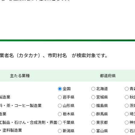
業者名（カタカナ）、市町村名 が検索対象です。
主たる業種
都道府県
全国
北海道
青
製造業
岩手県
宮城県
秋
料・茶・コーヒー製造業
山形県
福島県
茨
造業
栃木県
群馬県
埼
工製品・石けん・合成洗剤・界面
千葉県
東京都
神
・塗料製造業
新潟県
富山県
石