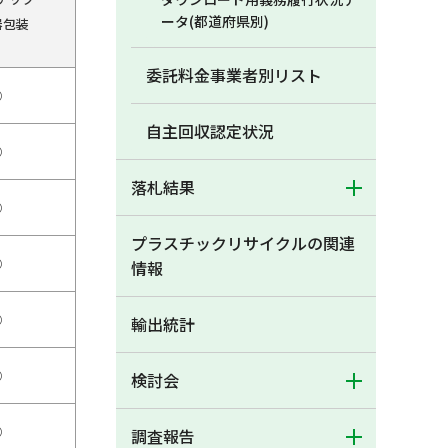
ータ(都道府県別)
器包装
委託料金事業者別リスト
○
自主回収認定状況
○
落札結果
○
プラスチックリサイクルの関連
○
情報
○
輸出統計
○
検討会
○
調査報告