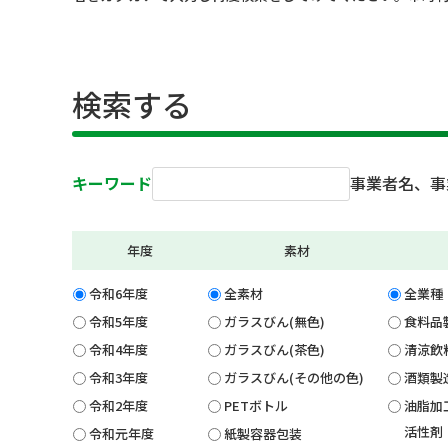
検索する
キーワード
事業者名、事
年度
素材
令和6年度
全素材
全業種
令和5年度
ガラスびん(無色)
食料品
令和4年度
ガラスびん(茶色)
清涼飲
令和3年度
ガラスびん(その他の色)
酒類製
令和2年度
PETボトル
油脂加
活性剤
令和元年度
紙製容器包装