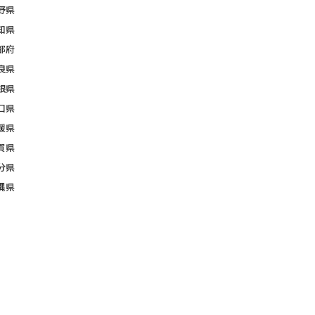
野県
知県
都府
良県
根県
口県
媛県
賀県
分県
縄県