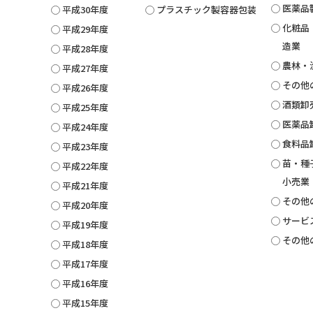
医薬品
平成30年度
プラスチック製容器包装
化粧品
平成29年度
造業
平成28年度
農林・
平成27年度
その他
平成26年度
酒類卸
平成25年度
医薬品
平成24年度
食料品
平成23年度
苗・種
平成22年度
小売業
平成21年度
その他
平成20年度
サービ
平成19年度
その他
平成18年度
平成17年度
平成16年度
平成15年度