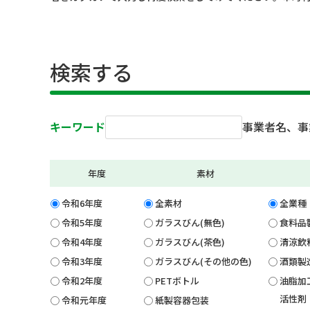
検索する
キーワード
事業者名、事
年度
素材
令和6年度
全素材
全業種
令和5年度
ガラスびん(無色)
食料品
令和4年度
ガラスびん(茶色)
清涼飲
令和3年度
ガラスびん(その他の色)
酒類製
令和2年度
PETボトル
油脂加
活性剤
令和元年度
紙製容器包装