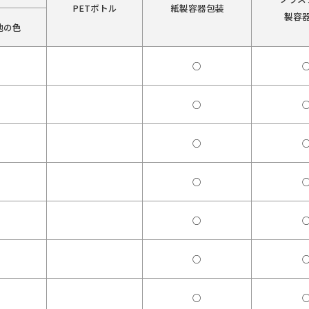
PETボトル
紙製容器包装
製容
他の色
○
○
○
○
○
○
○