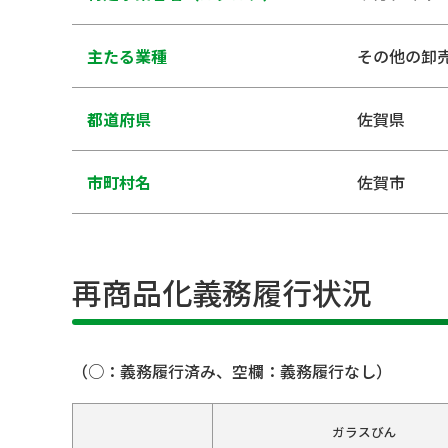
主たる業種
その他の卸
都道府県
佐賀県
市町村名
佐賀市
再商品化義務履行状況
（○：義務履行済み、空欄：義務履行なし）
ガラスびん