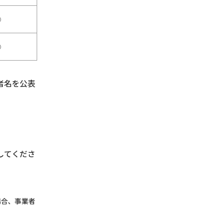
○
○
者名を公表
してくださ
場合、事業者