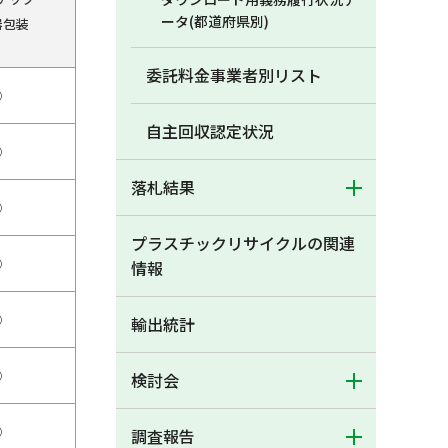
ータ(都道府県別)
器包装
委託料金事業者別リスト
○
自主回収認定状況
○
落札結果
○
プラスチックリサイクルの関連
○
情報
○
輸出統計
○
検討会
○
調査報告