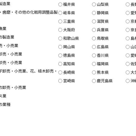
製造業
福井県
山梨県
長
・歯磨・その他の化粧用調整品製
岐阜県
静岡県
愛
三重県
滋賀県
京
漁業
大阪府
兵庫県
奈
の製造業
和歌山県
鳥取県
島
売・小売業
岡山県
広島県
山
卸売・小売業
徳島県
香川県
愛
卸売・小売業
高知県
福岡県
佐
子卸売・小売業、花、植木卸売・
長崎県
熊本県
大
宮崎県
鹿児島県
沖
の卸売・小売業
ス業
の業種