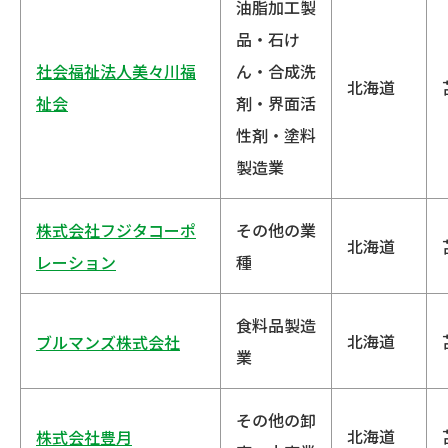
油脂加工製
品・石け
社会福祉法人美々川福
ん・合成洗
北海道
祉会
剤・界面活
性剤・塗料
製造業
株式会社フジタコーポ
その他の業
北海道
レーション
種
食料品製造
北海道
ブルマンズ株式会社
業
その他の卸
北海道
株式会社豊月