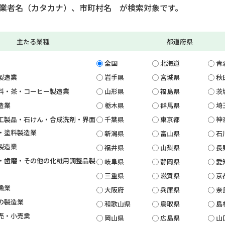
業者名（カタカナ）、市町村名 が検索対象です。
主たる業種
都道府県
全国
北海道
青
製造業
岩手県
宮城県
秋
料・茶・コーヒー製造業
山形県
福島県
茨
造業
栃木県
群馬県
埼
工製品・石けん・合成洗剤・界面
千葉県
東京都
神
・塗料製造業
新潟県
富山県
石
製造業
福井県
山梨県
長
・歯磨・その他の化粧用調整品製
岐阜県
静岡県
愛
三重県
滋賀県
京
漁業
大阪府
兵庫県
奈
の製造業
和歌山県
鳥取県
島
売・小売業
岡山県
広島県
山