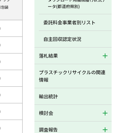
ータ(都道府県別)
器包装
委託料金事業者別リスト
○
自主回収認定状況
○
落札結果
○
プラスチックリサイクルの関連
○
情報
○
輸出統計
○
検討会
○
調査報告