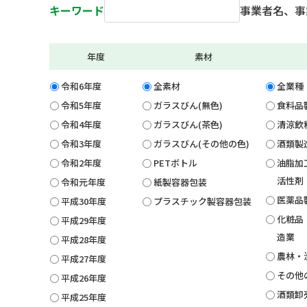
キーワード
事業者名、事
年度
素材
令和6年度
全素材
全業種
令和5年度
ガラスびん(無色)
食料品
令和4年度
ガラスびん(茶色)
清涼飲
令和3年度
ガラスびん(その他の色)
酒類製
令和2年度
PETボトル
油脂加
活性剤
令和元年度
紙製容器包装
医薬品
平成30年度
プラスチック製容器包装
化粧品
平成29年度
造業
平成28年度
農林・
平成27年度
その他
平成26年度
酒類卸
平成25年度