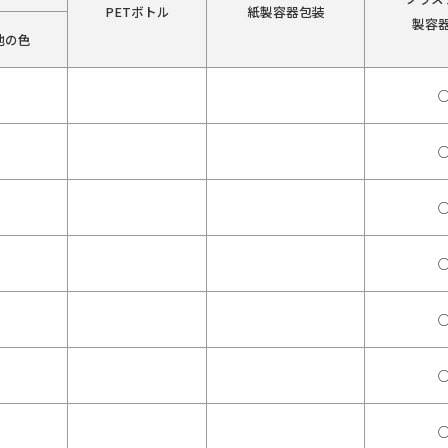
PETボトル
紙製容器包装
製容
他の色