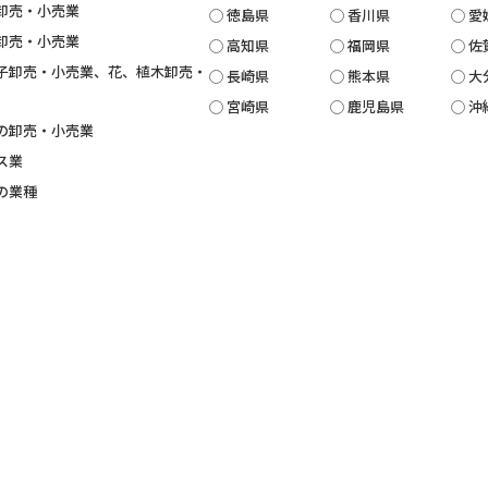
卸売・小売業
徳島県
香川県
愛
卸売・小売業
高知県
福岡県
佐
子卸売・小売業、花、植木卸売・
長崎県
熊本県
大
宮崎県
鹿児島県
沖
の卸売・小売業
ス業
の業種