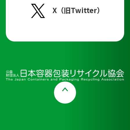
X（旧Twitter）
Page Top