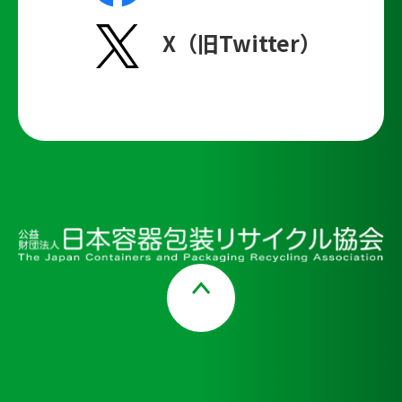
X（旧Twitter）
Page Top