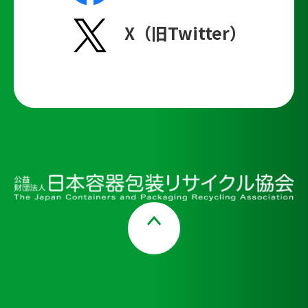
X（旧Twitter）
Page Top