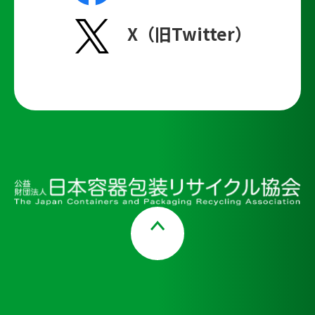
X（旧Twitter）
Page Top