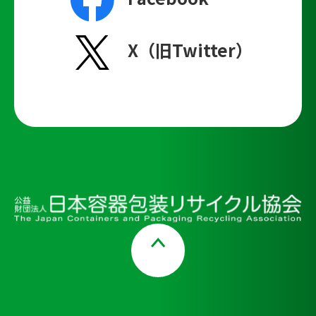
X（旧Twitter）
Page Top