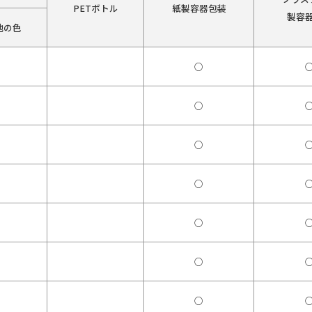
PETボトル
紙製容器包装
製容
他の色
○
○
○
○
○
○
○