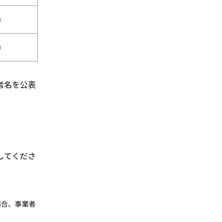
○
○
者名を公表
してくださ
場合、事業者