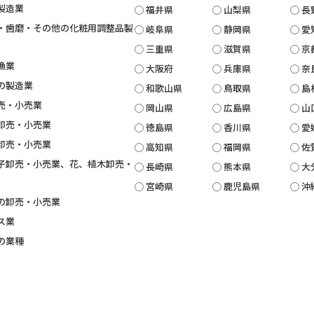
製造業
福井県
山梨県
長
・歯磨・その他の化粧用調整品製
岐阜県
静岡県
愛
三重県
滋賀県
京
漁業
大阪府
兵庫県
奈
の製造業
和歌山県
鳥取県
島
売・小売業
岡山県
広島県
山
卸売・小売業
徳島県
香川県
愛
卸売・小売業
高知県
福岡県
佐
子卸売・小売業、花、植木卸売・
長崎県
熊本県
大
宮崎県
鹿児島県
沖
の卸売・小売業
ス業
の業種