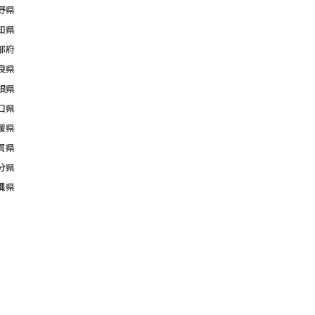
野県
知県
都府
良県
根県
口県
媛県
賀県
分県
縄県