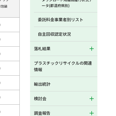
ータ(都道府県別)
器包装
委託料金事業者別リスト
○
自主回収認定状況
○
落札結果
○
プラスチックリサイクルの関連
○
情報
○
輸出統計
○
検討会
○
調査報告