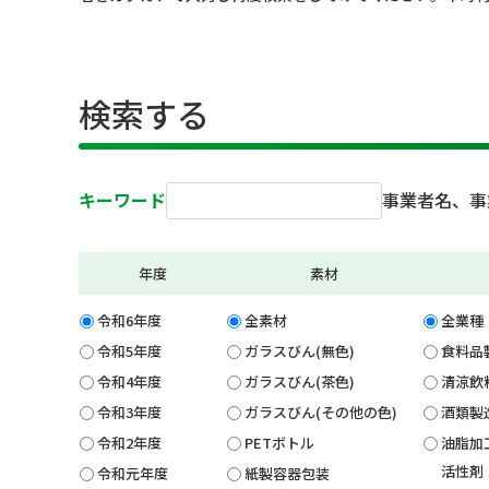
検索する
キーワード
事業者名、事
年度
素材
令和6年度
全素材
全業種
令和5年度
ガラスびん(無色)
食料品
令和4年度
ガラスびん(茶色)
清涼飲
令和3年度
ガラスびん(その他の色)
酒類製
令和2年度
PETボトル
油脂加
活性剤
令和元年度
紙製容器包装