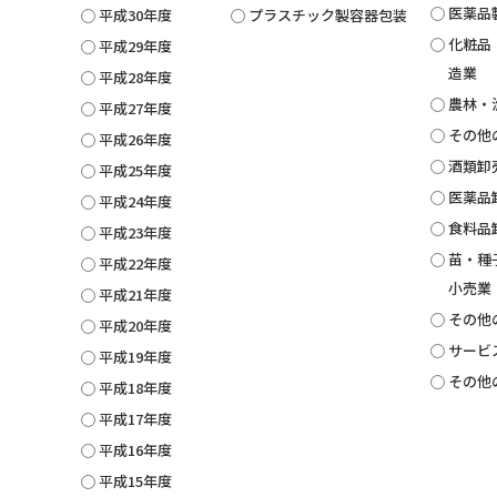
医薬品
平成30年度
プラスチック製容器包装
化粧品
平成29年度
造業
平成28年度
農林・
平成27年度
その他
平成26年度
酒類卸
平成25年度
医薬品
平成24年度
食料品
平成23年度
苗・種
平成22年度
小売業
平成21年度
その他
平成20年度
サービ
平成19年度
その他
平成18年度
平成17年度
平成16年度
平成15年度