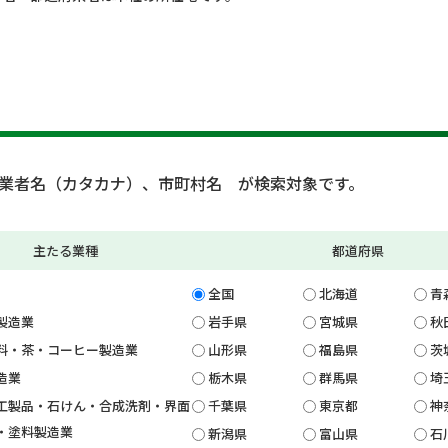
業者名（カタカナ）、市町村名 が検索対象です。
主たる業種
都道府県
全国
北海道
青
製造業
岩手県
宮城県
秋
料・茶・コーヒー製造業
山形県
福島県
茨
造業
栃木県
群馬県
埼
工製品・石けん・合成洗剤・界面
千葉県
東京都
神
・塗料製造業
新潟県
富山県
石