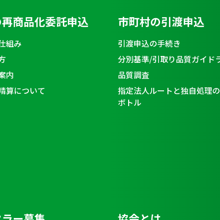
の再商品化委託申込
市町村の引渡申込
仕組み
引渡申込の手続き
方
分別基準/引取り品質ガイド
案内
品質調査
精算について
指定法人ルートと独自処理の
ボトル
クラー募集
協会とは