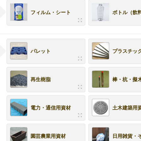
フィルム・シート
ボトル（飲
パレット
プラスチッ
再生樹脂
棒・杭・擬
電力・通信用資材
土木建築用
園芸農業用資材
日用雑貨・