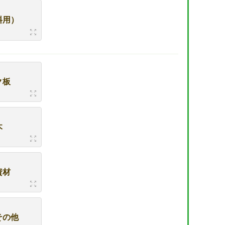
料用）
ク板
木
資材
その他