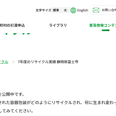
お問い合
English
文字サイズ
標準
大
サイクル
町村の引渡申込
ライブラリ
普及啓発コンテ
イクル
7年度のリサイクル実績 静岡県富士市
を公開中です。
された容器包装がどのようにリサイクルされ、何に生まれ変わ
してみてください。