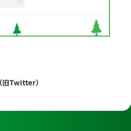
（旧Twitter）