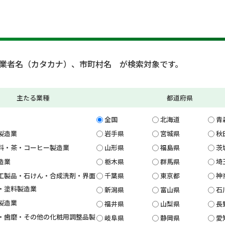
業者名（カタカナ）、市町村名 が検索対象です。
主たる業種
都道府県
全国
北海道
青
製造業
岩手県
宮城県
秋
料・茶・コーヒー製造業
山形県
福島県
茨
造業
栃木県
群馬県
埼
工製品・石けん・合成洗剤・界面
千葉県
東京都
神
・塗料製造業
新潟県
富山県
石
製造業
福井県
山梨県
長
・歯磨・その他の化粧用調整品製
岐阜県
静岡県
愛