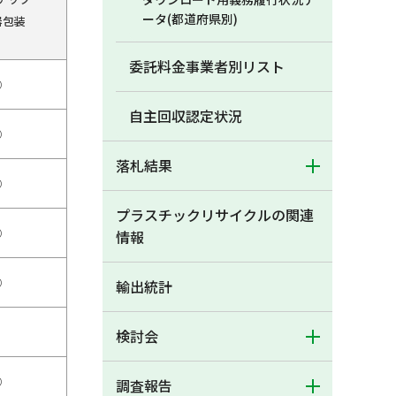
ータ(都道府県別)
器包装
委託料金事業者別リスト
○
自主回収認定状況
○
落札結果
○
プラスチックリサイクルの関連
○
情報
○
輸出統計
検討会
○
調査報告