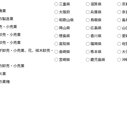
三重県
滋賀県
京
漁業
大阪府
兵庫県
奈
の製造業
和歌山県
鳥取県
島
売・小売業
岡山県
広島県
山
卸売・小売業
徳島県
香川県
愛
卸売・小売業
高知県
福岡県
佐
子卸売・小売業、花、植木卸売・
長崎県
熊本県
大
宮崎県
鹿児島県
沖
の卸売・小売業
ス業
の業種