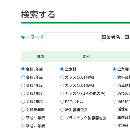
検索する
キーワード
事業者名、事
年度
素材
令和6年度
全素材
全業種
令和5年度
ガラスびん(無色)
食料品
令和4年度
ガラスびん(茶色)
清涼飲
令和3年度
ガラスびん(その他の色)
酒類製
令和2年度
PETボトル
油脂加
活性剤
令和元年度
紙製容器包装
医薬品
平成30年度
プラスチック製容器包装
化粧品
平成29年度