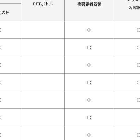
PETボトル
紙製容器包装
製容
他の色
○
○
○
○
○
○
○
○
○
○
○
○
○
○