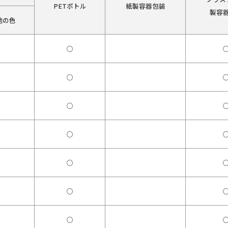
PETボトル
紙製容器包装
製容
他の色
○
○
○
○
○
○
○