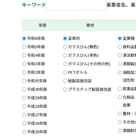
キーワード
事業者名、事
年度
素材
令和6年度
全素材
全業種
令和5年度
ガラスびん(無色)
食料品
令和4年度
ガラスびん(茶色)
清涼飲
令和3年度
ガラスびん(その他の色)
酒類製
令和2年度
PETボトル
油脂加
活性剤
令和元年度
紙製容器包装
医薬品
平成30年度
プラスチック製容器包装
化粧品
平成29年度
造業
平成28年度
農林・
平成27年度
その他
平成26年度
酒類卸
平成25年度