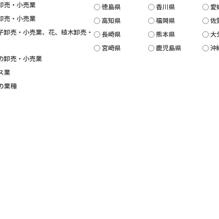
卸売・小売業
徳島県
香川県
愛
卸売・小売業
高知県
福岡県
佐
子卸売・小売業、花、植木卸売・
長崎県
熊本県
大
宮崎県
鹿児島県
沖
の卸売・小売業
ス業
の業種