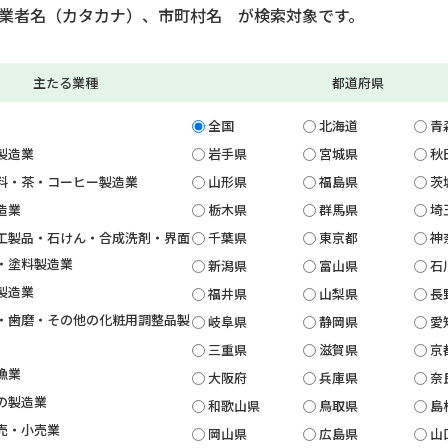
業者名（カタカナ）、市町村名 が検索対象です。
主たる業種
都道府県
全国
北海道
青
製造業
岩手県
宮城県
秋
料・茶・コーヒー製造業
山形県
福島県
茨
造業
栃木県
群馬県
埼
工製品・石けん・合成洗剤・界面
千葉県
東京都
神
・塗料製造業
新潟県
富山県
石
製造業
福井県
山梨県
長
・歯磨・その他の化粧用調整品製
岐阜県
静岡県
愛
三重県
滋賀県
京
漁業
大阪府
兵庫県
奈
の製造業
和歌山県
鳥取県
島
売・小売業
岡山県
広島県
山