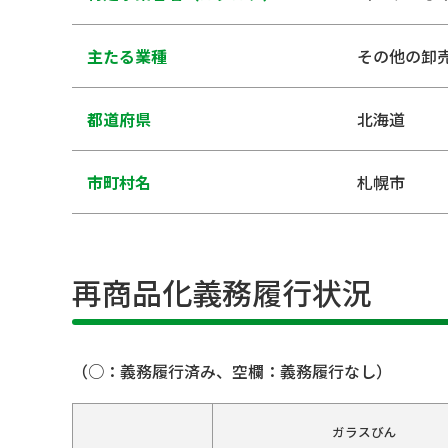
主たる業種
その他の卸
都道府県
北海道
市町村名
札幌市
再商品化義務履行状況
（○：義務履行済み、空欄：義務履行なし）
ガラスびん