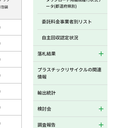
ータ(都道府県別)
器包装
委託料金事業者別リスト
○
自主回収認定状況
○
落札結果
○
プラスチックリサイクルの関連
○
情報
○
輸出統計
○
検討会
○
調査報告