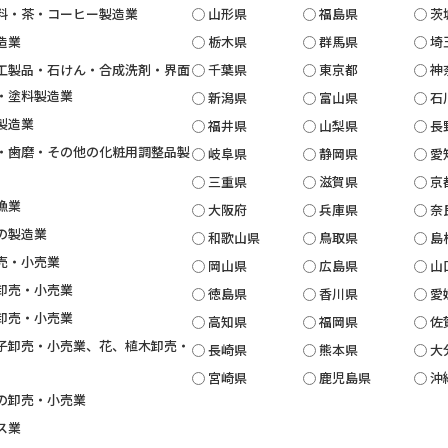
料・茶・コーヒー製造業
山形県
福島県
茨
造業
栃木県
群馬県
埼
工製品・石けん・合成洗剤・界面
千葉県
東京都
神
・塗料製造業
新潟県
富山県
石
製造業
福井県
山梨県
長
・歯磨・その他の化粧用調整品製
岐阜県
静岡県
愛
三重県
滋賀県
京
漁業
大阪府
兵庫県
奈
の製造業
和歌山県
鳥取県
島
売・小売業
岡山県
広島県
山
卸売・小売業
徳島県
香川県
愛
卸売・小売業
高知県
福岡県
佐
子卸売・小売業、花、植木卸売・
長崎県
熊本県
大
宮崎県
鹿児島県
沖
の卸売・小売業
ス業