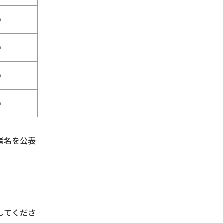
○
○
○
○
者名を公表
してくださ