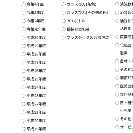
令和4年度
ガラスびん(茶色)
清涼飲
令和3年度
ガラスびん(その他の色)
酒類製
令和2年度
PETボトル
油脂加
活性剤
令和元年度
紙製容器包装
医薬品
平成30年度
プラスチック製容器包装
化粧品
平成29年度
造業
平成28年度
農林・
平成27年度
その他
平成26年度
酒類卸
平成25年度
医薬品
平成24年度
食料品
平成23年度
苗・種
平成22年度
小売業
平成21年度
その他
平成20年度
サービ
平成19年度