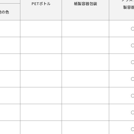
PETボトル
紙製容器包装
製容
他の色