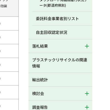
ータ(都道府県別)
器包装
委託料金事業者別リスト
○
自主回収認定状況
○
落札結果
○
プラスチックリサイクルの関連
○
情報
○
輸出統計
○
検討会
○
調査報告