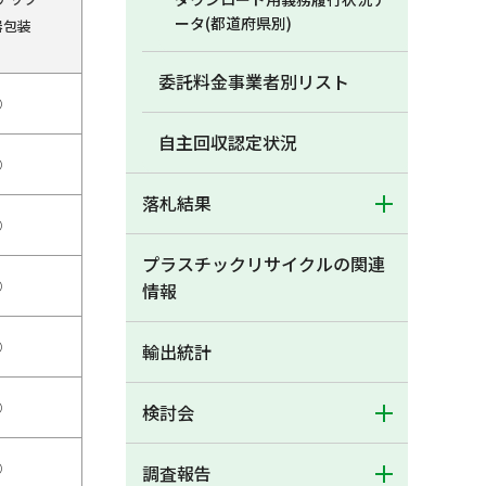
ータ(都道府県別)
器包装
委託料金事業者別リスト
○
自主回収認定状況
○
落札結果
○
プラスチックリサイクルの関連
○
情報
○
輸出統計
○
検討会
○
調査報告