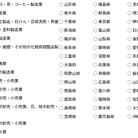
料・茶・コーヒー製造業
山形県
福島県
茨
造業
栃木県
群馬県
埼
工製品・石けん・合成洗剤・界面
千葉県
東京都
神
・塗料製造業
新潟県
富山県
石
製造業
福井県
山梨県
長
・歯磨・その他の化粧用調整品製
岐阜県
静岡県
愛
三重県
滋賀県
京
漁業
大阪府
兵庫県
奈
の製造業
和歌山県
鳥取県
島
売・小売業
岡山県
広島県
山
卸売・小売業
徳島県
香川県
愛
卸売・小売業
高知県
福岡県
佐
子卸売・小売業、花、植木卸売・
長崎県
熊本県
大
宮崎県
鹿児島県
沖
の卸売・小売業
ス業