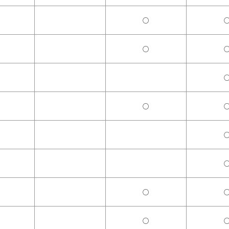
○
○
○
○
○