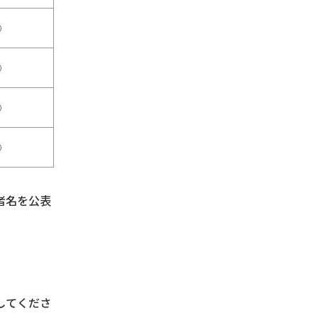
○
○
○
○
者名を公表
してくださ