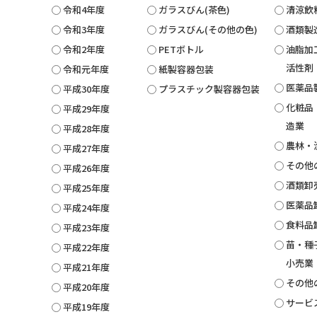
令和4年度
ガラスびん(茶色)
清涼飲
令和3年度
ガラスびん(その他の色)
酒類製
令和2年度
PETボトル
油脂加
活性剤
令和元年度
紙製容器包装
医薬品
平成30年度
プラスチック製容器包装
化粧品
平成29年度
造業
平成28年度
農林・
平成27年度
その他
平成26年度
酒類卸
平成25年度
医薬品
平成24年度
食料品
平成23年度
苗・種
平成22年度
小売業
平成21年度
その他
平成20年度
サービ
平成19年度