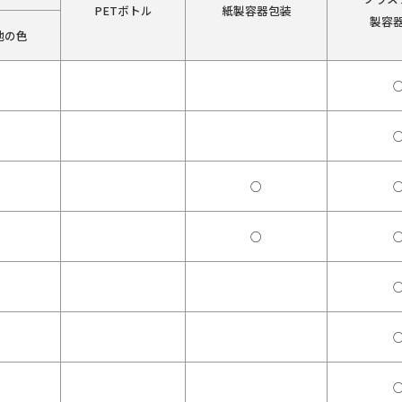
PETボトル
紙製容器包装
製容
他の色
○
○