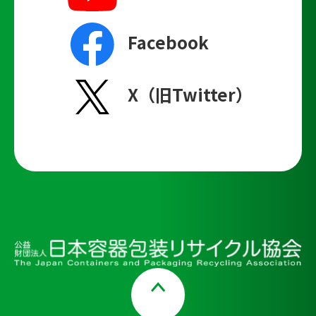
Facebook
X（旧Twitter）
Page Top