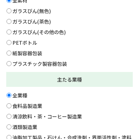
全素材
ガラスびん(無色)
ガラスびん(茶色)
ガラスびん(その他の色)
PETボトル
紙製容器包装
プラスチック製容器包装
主たる業種
全業種
食料品製造業
清涼飲料・茶・コーヒー製造業
酒類製造業
油脂加工製品・石けん・合成洗剤・界面活性剤・塗料