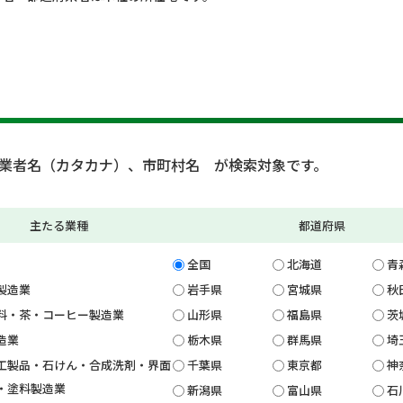
業者名（カタカナ）、市町村名 が検索対象です。
主たる業種
都道府県
全国
北海道
青
製造業
岩手県
宮城県
秋
料・茶・コーヒー製造業
山形県
福島県
茨
造業
栃木県
群馬県
埼
工製品・石けん・合成洗剤・界面
千葉県
東京都
神
・塗料製造業
新潟県
富山県
石