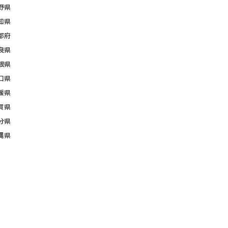
野県
知県
都府
良県
根県
口県
媛県
賀県
分県
縄県