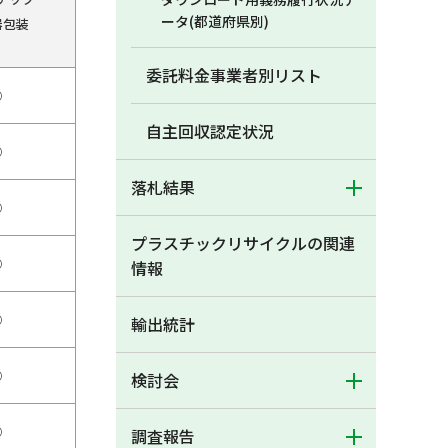
ータ(都道府県別)
器包装
委託料金事業者別リスト
○
自主回収認定状況
○
落札結果
○
プラスチックリサイクルの関連
○
情報
○
輸出統計
○
検討会
○
調査報告