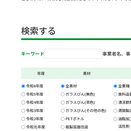
検索する
キーワード
事業者名、事
年度
素材
令和6年度
全素材
全業種
令和5年度
ガラスびん(無色)
食料品
令和4年度
ガラスびん(茶色)
清涼飲
令和3年度
ガラスびん(その他の色)
酒類製
令和2年度
PETボトル
油脂加
活性剤
令和元年度
紙製容器包装