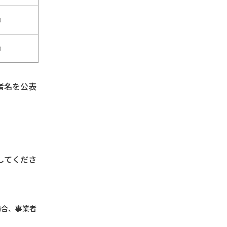
○
○
者名を公表
してくださ
場合、事業者