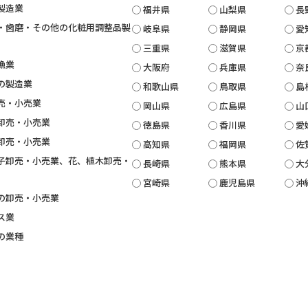
製造業
福井県
山梨県
長
・歯磨・その他の化粧用調整品製
岐阜県
静岡県
愛
三重県
滋賀県
京
漁業
大阪府
兵庫県
奈
の製造業
和歌山県
鳥取県
島
売・小売業
岡山県
広島県
山
卸売・小売業
徳島県
香川県
愛
卸売・小売業
高知県
福岡県
佐
子卸売・小売業、花、植木卸売・
長崎県
熊本県
大
宮崎県
鹿児島県
沖
の卸売・小売業
ス業
の業種