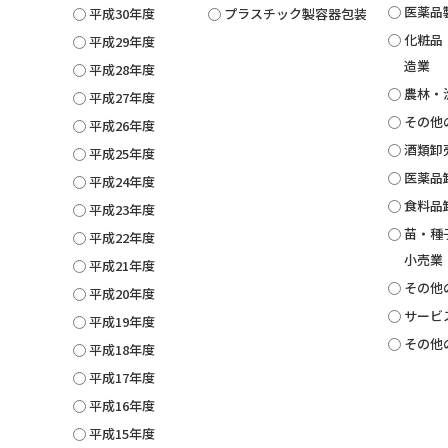
医薬品
平成30年度
プラスチック製容器包装
化粧品
平成29年度
造業
平成28年度
農林・
平成27年度
その他
平成26年度
酒類卸
平成25年度
医薬品
平成24年度
食料品
平成23年度
苗・種
平成22年度
小売業
平成21年度
その他
平成20年度
サービ
平成19年度
その他
平成18年度
平成17年度
平成16年度
平成15年度