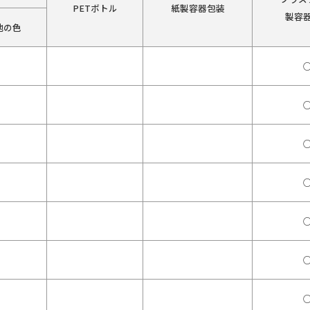
PETボトル
紙製容器包装
製容
他の色