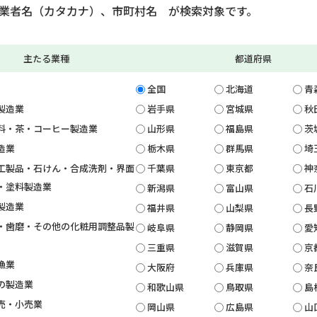
業者名（カタカナ）、市町村名 が検索対象です。
主たる業種
都道府県
全国
北海道
青
製造業
岩手県
宮城県
秋
料・茶・コーヒー製造業
山形県
福島県
茨
造業
栃木県
群馬県
埼
工製品・石けん・合成洗剤・界面
千葉県
東京都
神
・塗料製造業
新潟県
富山県
石
製造業
福井県
山梨県
長
・歯磨・その他の化粧用調整品製
岐阜県
静岡県
愛
三重県
滋賀県
京
漁業
大阪府
兵庫県
奈
の製造業
和歌山県
鳥取県
島
売・小売業
岡山県
広島県
山