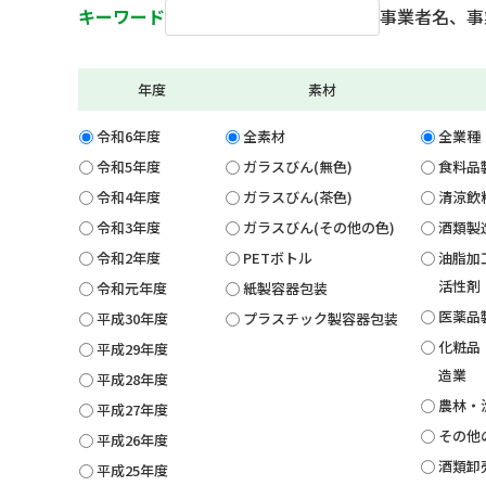
キーワード
事業者名、事
年度
素材
令和6年度
全素材
全業種
令和5年度
ガラスびん(無色)
食料品
令和4年度
ガラスびん(茶色)
清涼飲
令和3年度
ガラスびん(その他の色)
酒類製
令和2年度
PETボトル
油脂加
活性剤
令和元年度
紙製容器包装
医薬品
平成30年度
プラスチック製容器包装
化粧品
平成29年度
造業
平成28年度
農林・
平成27年度
その他
平成26年度
酒類卸
平成25年度