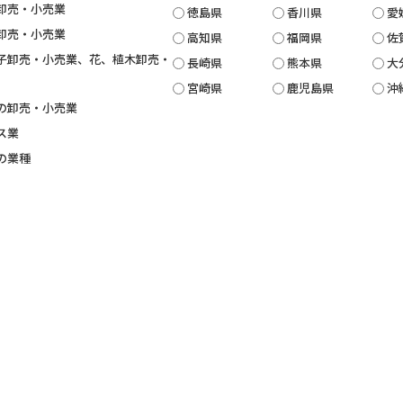
卸売・小売業
徳島県
香川県
愛
卸売・小売業
高知県
福岡県
佐
子卸売・小売業、花、植木卸売・
長崎県
熊本県
大
宮崎県
鹿児島県
沖
の卸売・小売業
ス業
の業種