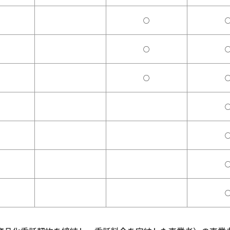
○
○
○