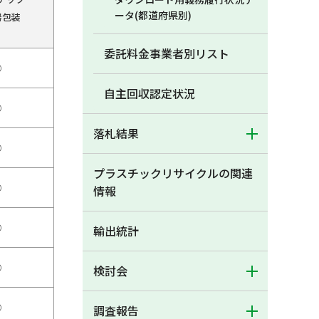
ータ(都道府県別)
器包装
委託料金事業者別リスト
○
自主回収認定状況
○
落札結果
○
プラスチックリサイクルの関連
○
情報
○
輸出統計
○
検討会
○
調査報告