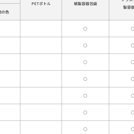
PETボトル
紙製容器包装
製容
他の色
○
○
○
○
○
○
○