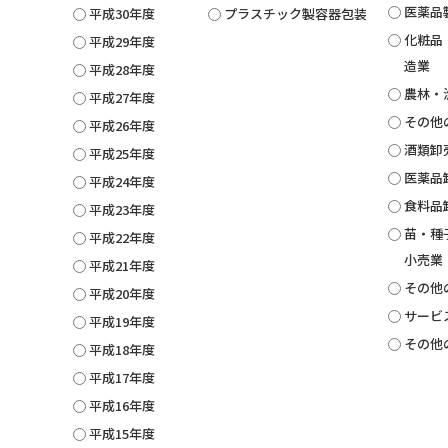
医薬品
平成30年度
プラスチック製容器包装
化粧品
平成29年度
造業
平成28年度
農林・
平成27年度
その他
平成26年度
酒類卸
平成25年度
医薬品
平成24年度
食料品
平成23年度
苗・種
平成22年度
小売業
平成21年度
その他
平成20年度
サービ
平成19年度
その他
平成18年度
平成17年度
平成16年度
平成15年度