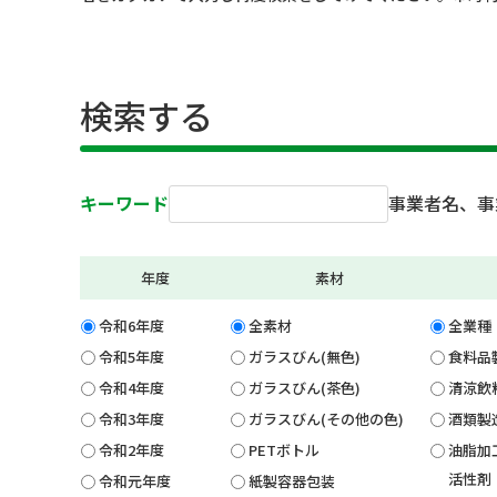
検索する
キーワード
事業者名、事
年度
素材
令和6年度
全素材
全業種
令和5年度
ガラスびん(無色)
食料品
令和4年度
ガラスびん(茶色)
清涼飲
令和3年度
ガラスびん(その他の色)
酒類製
令和2年度
PETボトル
油脂加
活性剤
令和元年度
紙製容器包装