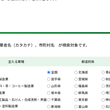
業者名（カタカナ）、市町村名 が検索対象です。
主たる業種
都道府県
全国
北海道
青
製造業
岩手県
宮城県
秋
料・茶・コーヒー製造業
山形県
福島県
茨
造業
栃木県
群馬県
埼
工製品・石けん・合成洗剤・界面
千葉県
東京都
神
・塗料製造業
新潟県
富山県
石