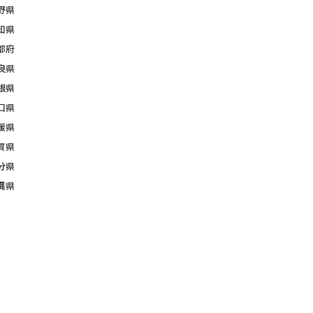
野県
知県
都府
良県
根県
口県
媛県
賀県
分県
縄県