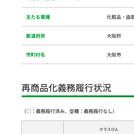
主たる業種
化粧品・歯
都道府県
大阪府
市町村名
大阪市
再商品化義務履行状況
（○：義務履行済み、空欄：義務履行なし）
ガラスびん