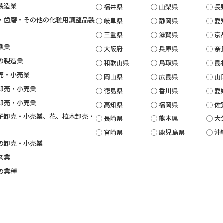
製造業
福井県
山梨県
長
・歯磨・その他の化粧用調整品製
岐阜県
静岡県
愛
三重県
滋賀県
京
漁業
大阪府
兵庫県
奈
の製造業
和歌山県
鳥取県
島
売・小売業
岡山県
広島県
山
卸売・小売業
徳島県
香川県
愛
卸売・小売業
高知県
福岡県
佐
子卸売・小売業、花、植木卸売・
長崎県
熊本県
大
宮崎県
鹿児島県
沖
の卸売・小売業
ス業
の業種