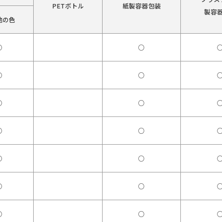
PETボトル
紙製容器包装
製容
他の色
○
○
○
○
○
○
○
○
○
○
○
○
○
○