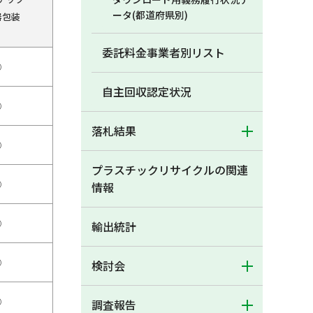
ータ(都道府県別)
器包装
委託料金事業者別リスト
○
自主回収認定状況
○
落札結果
○
プラスチックリサイクルの関連
○
情報
○
輸出統計
○
検討会
○
調査報告