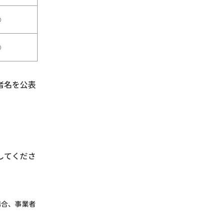
○
○
者名を公表
してくださ
場合、事業者