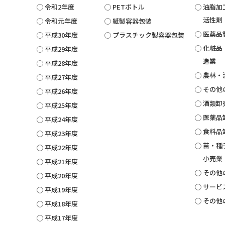
令和2年度
PETボトル
油脂加
活性剤
令和元年度
紙製容器包装
医薬品
平成30年度
プラスチック製容器包装
化粧品
平成29年度
造業
平成28年度
農林・
平成27年度
その他
平成26年度
酒類卸
平成25年度
医薬品
平成24年度
食料品
平成23年度
苗・種
平成22年度
小売業
平成21年度
その他
平成20年度
サービ
平成19年度
その他
平成18年度
平成17年度