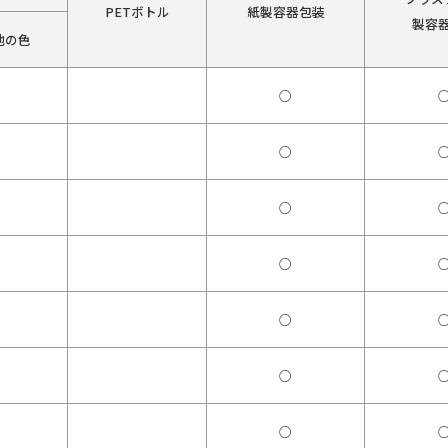
PETボトル
紙製容器包装
製容
他の色
○
○
○
○
○
○
○