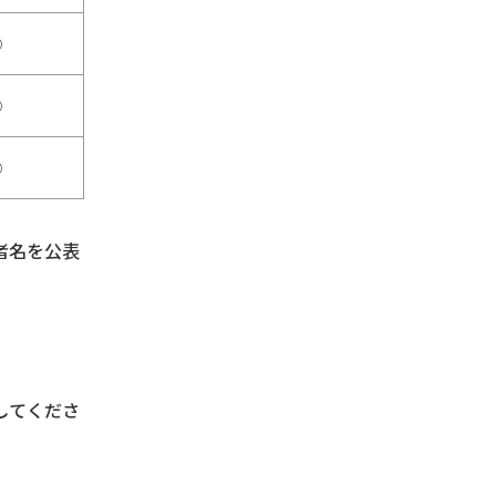
○
○
○
者名を公表
してくださ