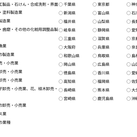
工製品・石けん・合成洗剤・界面
千葉県
東京都
神
・塗料製造業
新潟県
富山県
石
製造業
福井県
山梨県
長
・歯磨・その他の化粧用調整品製
岐阜県
静岡県
愛
三重県
滋賀県
京
漁業
大阪府
兵庫県
奈
の製造業
和歌山県
鳥取県
島
売・小売業
岡山県
広島県
山
卸売・小売業
徳島県
香川県
愛
卸売・小売業
高知県
福岡県
佐
子卸売・小売業、花、植木卸売・
長崎県
熊本県
大
宮崎県
鹿児島県
沖
の卸売・小売業
ス業
の業種