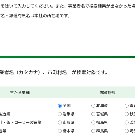
）を除いて入力してください。また、事業者名で検索結果が出なかった
村名・都道府県名は本社の所在地です。
業者名（カタカナ）、市町村名 が検索対象です。
主たる業種
都道府県
全国
北海道
青
製造業
岩手県
宮城県
秋
料・茶・コーヒー製造業
山形県
福島県
茨
造業
栃木県
群馬県
埼