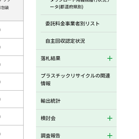
ータ(都道府県別)
器包装
委託料金事業者別リスト
○
自主回収認定状況
○
落札結果
○
プラスチックリサイクルの関連
○
情報
○
輸出統計
○
検討会
○
調査報告