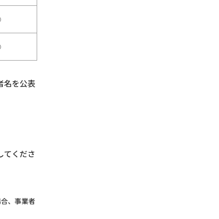
○
○
者名を公表
してくださ
場合、事業者