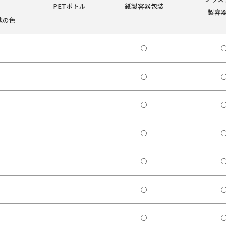
PETボトル
紙製容器包装
製容
他の色
○
○
○
○
○
○
○