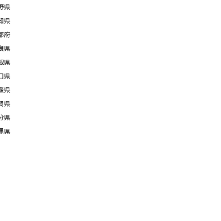
野県
知県
都府
良県
根県
口県
媛県
賀県
分県
縄県