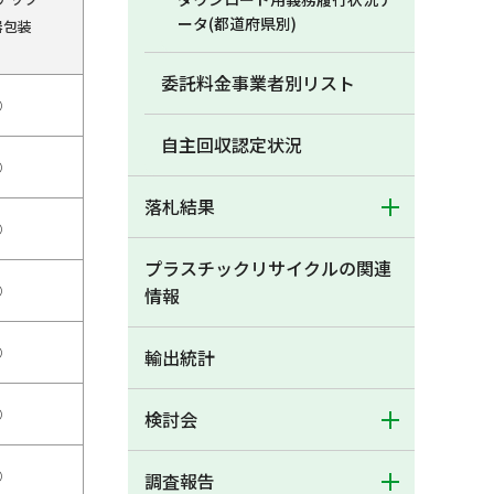
ータ(都道府県別)
器包装
委託料金事業者別リスト
○
自主回収認定状況
○
落札結果
○
プラスチックリサイクルの関連
○
情報
○
輸出統計
○
検討会
○
調査報告