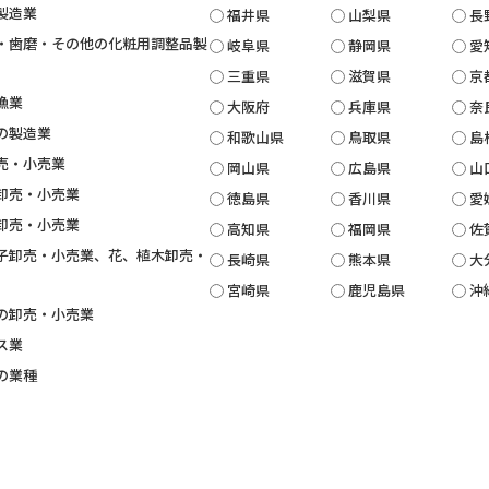
製造業
福井県
山梨県
長
・歯磨・その他の化粧用調整品製
岐阜県
静岡県
愛
三重県
滋賀県
京
漁業
大阪府
兵庫県
奈
の製造業
和歌山県
鳥取県
島
売・小売業
岡山県
広島県
山
卸売・小売業
徳島県
香川県
愛
卸売・小売業
高知県
福岡県
佐
子卸売・小売業、花、植木卸売・
長崎県
熊本県
大
宮崎県
鹿児島県
沖
の卸売・小売業
ス業
の業種