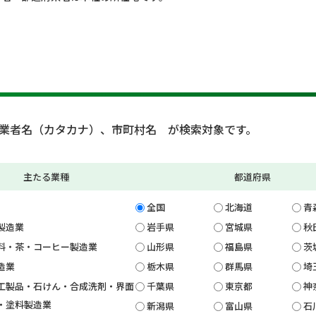
業者名（カタカナ）、市町村名 が検索対象です。
主たる業種
都道府県
全国
北海道
青
製造業
岩手県
宮城県
秋
料・茶・コーヒー製造業
山形県
福島県
茨
造業
栃木県
群馬県
埼
工製品・石けん・合成洗剤・界面
千葉県
東京都
神
・塗料製造業
新潟県
富山県
石