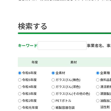
検索する
キーワード
事業者名、事
年度
素材
令和6年度
全素材
全業種
令和5年度
ガラスびん(無色)
食料品
令和4年度
ガラスびん(茶色)
清涼飲
令和3年度
ガラスびん(その他の色)
酒類製
令和2年度
PETボトル
油脂加
活性剤
令和元年度
紙製容器包装