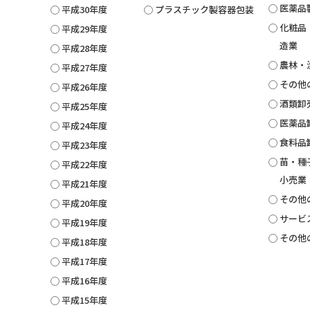
医薬品
平成30年度
プラスチック製容器包装
化粧品
平成29年度
造業
平成28年度
農林・
平成27年度
その他
平成26年度
酒類卸
平成25年度
医薬品
平成24年度
食料品
平成23年度
苗・種
平成22年度
小売業
平成21年度
その他
平成20年度
サービ
平成19年度
その他
平成18年度
平成17年度
平成16年度
平成15年度