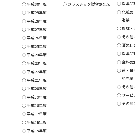
医薬品
平成30年度
プラスチック製容器包装
化粧品
平成29年度
造業
平成28年度
農林・
平成27年度
その他
平成26年度
酒類卸
平成25年度
医薬品
平成24年度
食料品
平成23年度
苗・種
平成22年度
小売業
平成21年度
その他
平成20年度
サービ
平成19年度
その他
平成18年度
平成17年度
平成16年度
平成15年度