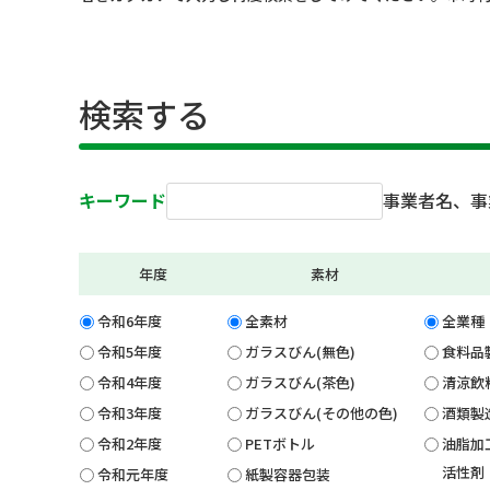
検索する
キーワード
事業者名、事
年度
素材
令和6年度
全素材
全業種
令和5年度
ガラスびん(無色)
食料品
令和4年度
ガラスびん(茶色)
清涼飲
令和3年度
ガラスびん(その他の色)
酒類製
令和2年度
PETボトル
油脂加
活性剤
令和元年度
紙製容器包装