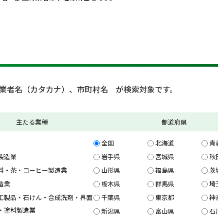
業者名（カタカナ）、市町村名 が検索対象です。
主たる業種
都道府県
全国
北海道
青
製造業
岩手県
宮城県
秋
料・茶・コーヒー製造業
山形県
福島県
茨
造業
栃木県
群馬県
埼
工製品・石けん・合成洗剤・界面
千葉県
東京都
神
・塗料製造業
新潟県
富山県
石