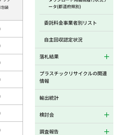
ータ(都道府県別)
器包装
委託料金事業者別リスト
○
自主回収認定状況
○
落札結果
○
プラスチックリサイクルの関連
○
情報
○
輸出統計
○
検討会
○
調査報告