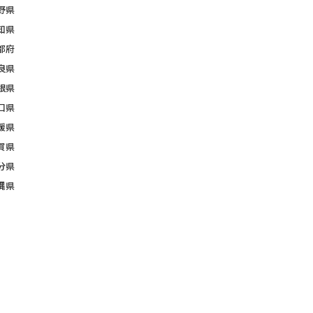
野県
知県
都府
良県
根県
口県
媛県
賀県
分県
縄県