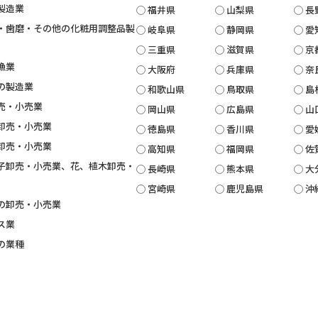
製造業
福井県
山梨県
長
・歯磨・その他の化粧用調整品製
岐阜県
静岡県
愛
三重県
滋賀県
京
漁業
大阪府
兵庫県
奈
の製造業
和歌山県
鳥取県
島
売・小売業
岡山県
広島県
山
卸売・小売業
徳島県
香川県
愛
卸売・小売業
高知県
福岡県
佐
子卸売・小売業、花、植木卸売・
長崎県
熊本県
大
宮崎県
鹿児島県
沖
の卸売・小売業
ス業
の業種