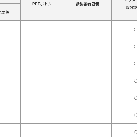
PETボトル
紙製容器包装
製容
他の色