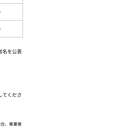
○
○
者名を公表
してくださ
場合、事業者