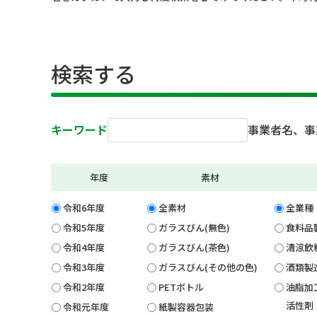
検索する
キーワード
事業者名、事
年度
素材
令和6年度
全素材
全業種
令和5年度
ガラスびん(無色)
食料品
令和4年度
ガラスびん(茶色)
清涼飲
令和3年度
ガラスびん(その他の色)
酒類製
令和2年度
PETボトル
油脂加
活性剤
令和元年度
紙製容器包装