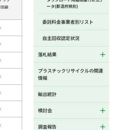
ータ(都道府県別)
器包装
委託料金事業者別リスト
○
自主回収認定状況
○
落札結果
○
プラスチックリサイクルの関連
○
情報
○
輸出統計
○
検討会
○
調査報告