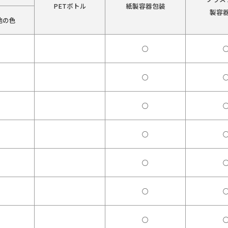
PETボトル
紙製容器包装
製容
他の色
○
○
○
○
○
○
○