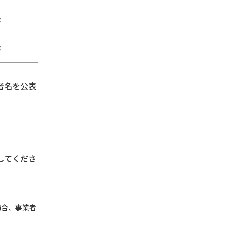
○
○
者名を公表
してくださ
場合、事業者