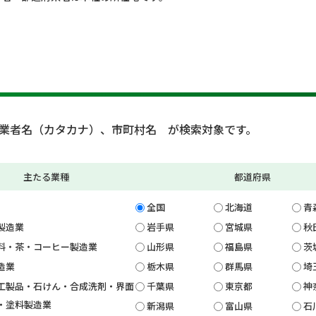
業者名（カタカナ）、市町村名 が検索対象です。
主たる業種
都道府県
全国
北海道
青
製造業
岩手県
宮城県
秋
料・茶・コーヒー製造業
山形県
福島県
茨
造業
栃木県
群馬県
埼
工製品・石けん・合成洗剤・界面
千葉県
東京都
神
・塗料製造業
新潟県
富山県
石