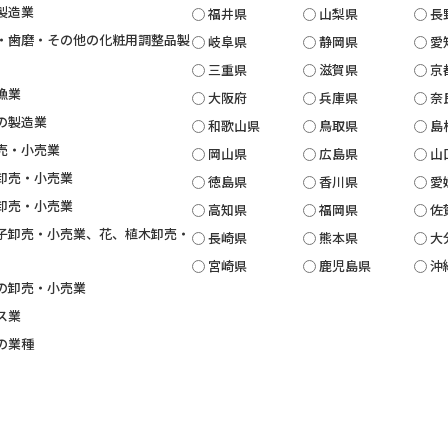
製造業
福井県
山梨県
長
・歯磨・その他の化粧用調整品製
岐阜県
静岡県
愛
三重県
滋賀県
京
漁業
大阪府
兵庫県
奈
の製造業
和歌山県
鳥取県
島
売・小売業
岡山県
広島県
山
卸売・小売業
徳島県
香川県
愛
卸売・小売業
高知県
福岡県
佐
子卸売・小売業、花、植木卸売・
長崎県
熊本県
大
宮崎県
鹿児島県
沖
の卸売・小売業
ス業
の業種