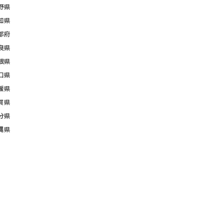
野県
知県
都府
良県
根県
口県
媛県
賀県
分県
縄県