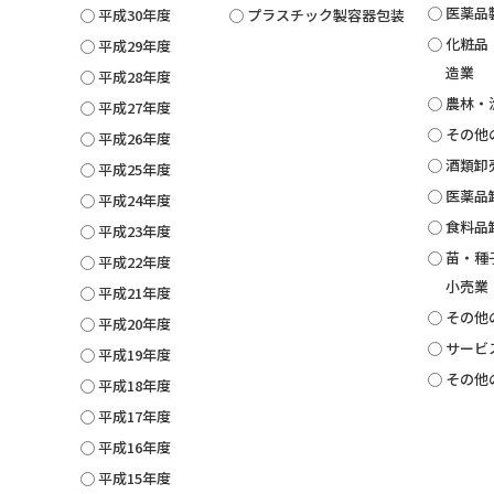
医薬品
平成30年度
プラスチック製容器包装
化粧品
平成29年度
造業
平成28年度
農林・
平成27年度
その他
平成26年度
酒類卸
平成25年度
医薬品
平成24年度
食料品
平成23年度
苗・種
平成22年度
小売業
平成21年度
その他
平成20年度
サービ
平成19年度
その他
平成18年度
平成17年度
平成16年度
平成15年度