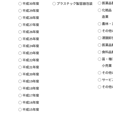
医薬品
平成30年度
プラスチック製容器包装
化粧品
平成29年度
造業
平成28年度
農林・
平成27年度
その他
平成26年度
酒類卸
平成25年度
医薬品
平成24年度
食料品
平成23年度
苗・種
平成22年度
小売業
平成21年度
その他
平成20年度
サービ
平成19年度
その他
平成18年度
平成17年度
平成16年度
平成15年度