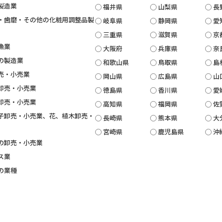
製造業
福井県
山梨県
長
・歯磨・その他の化粧用調整品製
岐阜県
静岡県
愛
三重県
滋賀県
京
漁業
大阪府
兵庫県
奈
の製造業
和歌山県
鳥取県
島
売・小売業
岡山県
広島県
山
卸売・小売業
徳島県
香川県
愛
卸売・小売業
高知県
福岡県
佐
子卸売・小売業、花、植木卸売・
長崎県
熊本県
大
宮崎県
鹿児島県
沖
の卸売・小売業
ス業
の業種