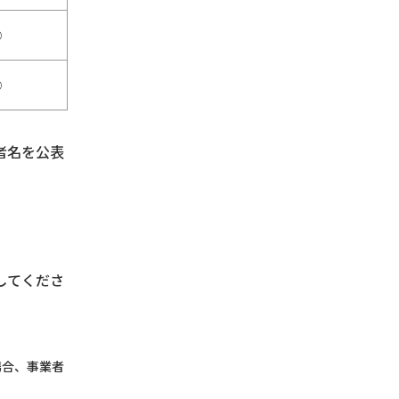
○
○
者名を公表
してくださ
場合、事業者