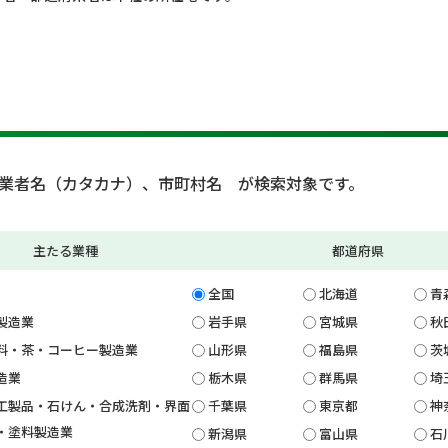
業者名（カタカナ）、市町村名 が検索対象です。
主たる業種
都道府県
全国
北海道
青
製造業
岩手県
宮城県
秋
料・茶・コーヒー製造業
山形県
福島県
茨
造業
栃木県
群馬県
埼
工製品・石けん・合成洗剤・界面
千葉県
東京都
神
・塗料製造業
新潟県
富山県
石