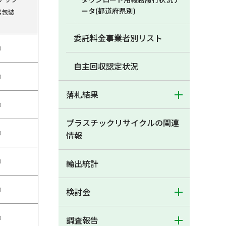
ータ(都道府県別)
器包装
委託料金事業者別リスト
○
自主回収認定状況
○
落札結果
○
プラスチックリサイクルの関連
○
情報
○
輸出統計
○
検討会
○
調査報告