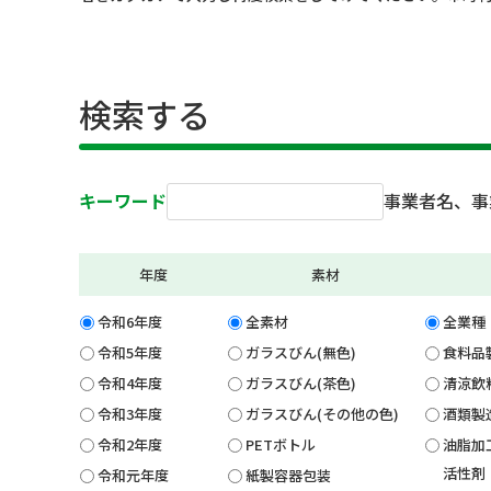
検索する
キーワード
事業者名、事
年度
素材
令和6年度
全素材
全業種
令和5年度
ガラスびん(無色)
食料品
令和4年度
ガラスびん(茶色)
清涼飲
令和3年度
ガラスびん(その他の色)
酒類製
令和2年度
PETボトル
油脂加
活性剤
令和元年度
紙製容器包装