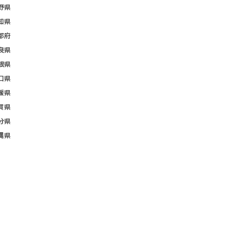
野県
知県
都府
良県
根県
口県
媛県
賀県
分県
縄県