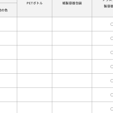
PETボトル
紙製容器包装
製容
他の色