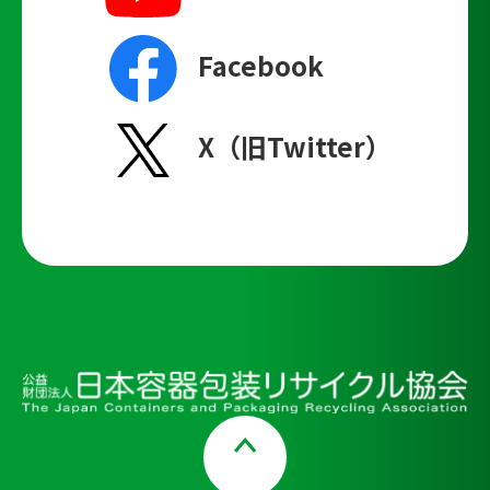
Facebook
X（旧Twitter）
Page Top