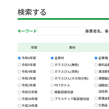
検索する
キーワード
事業者名、事
年度
素材
令和6年度
全素材
全業種
令和5年度
ガラスびん(無色)
食料品
令和4年度
ガラスびん(茶色)
清涼飲
令和3年度
ガラスびん(その他の色)
酒類製
令和2年度
PETボトル
油脂加
活性剤
令和元年度
紙製容器包装
医薬品
平成30年度
プラスチック製容器包装
化粧品
平成29年度