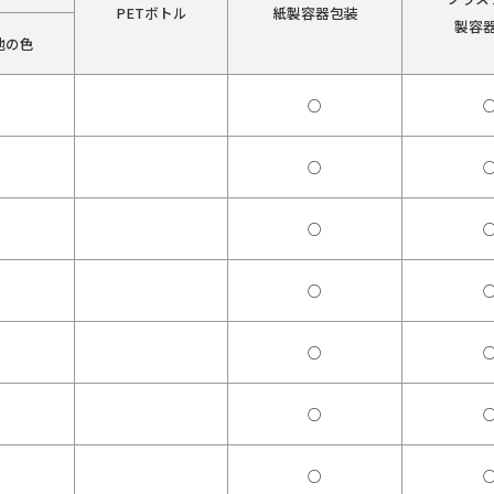
PETボトル
紙製容器包装
製容
他の色
○
○
○
○
○
○
○