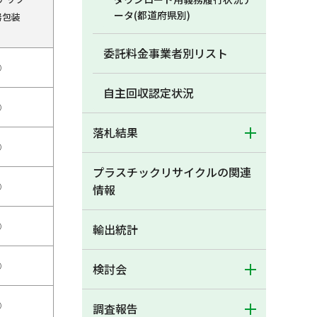
ータ(都道府県別)
器包装
委託料金事業者別リスト
○
自主回収認定状況
○
落札結果
○
プラスチックリサイクルの関連
○
情報
○
輸出統計
○
検討会
○
調査報告