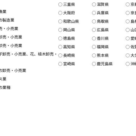
三重県
滋賀県
京
漁業
大阪府
兵庫県
奈
の製造業
和歌山県
鳥取県
島
売・小売業
岡山県
広島県
山
卸売・小売業
徳島県
香川県
愛
卸売・小売業
高知県
福岡県
佐
子卸売・小売業、花、植木卸売・
長崎県
熊本県
大
宮崎県
鹿児島県
沖
の卸売・小売業
ス業
の業種