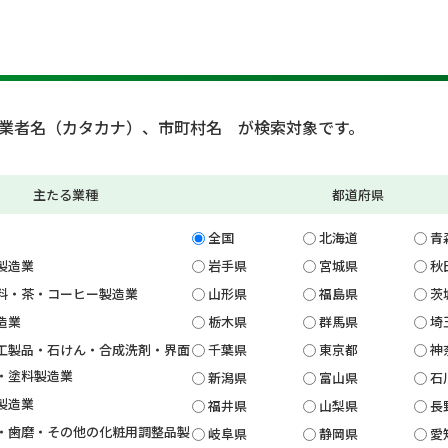
業者名（カタカナ）、市町村名 が検索対象です。
主たる業種
都道府県
全国
北海道
青
製造業
岩手県
宮城県
秋
料・茶・コーヒー製造業
山形県
福島県
茨
造業
栃木県
群馬県
埼
工製品・石けん・合成洗剤・界面
千葉県
東京都
神
・塗料製造業
新潟県
富山県
石
製造業
福井県
山梨県
長
・歯磨・その他の化粧用調整品製
岐阜県
静岡県
愛