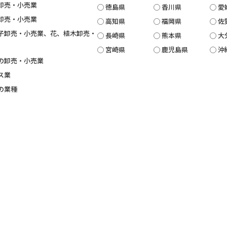
卸売・小売業
徳島県
香川県
愛
卸売・小売業
高知県
福岡県
佐
子卸売・小売業、花、植木卸売・
長崎県
熊本県
大
宮崎県
鹿児島県
沖
の卸売・小売業
ス業
の業種