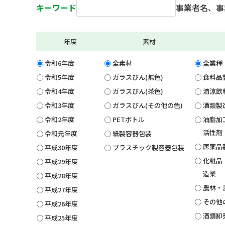
キーワード
事業者名、事
年度
素材
令和6年度
全素材
全業種
令和5年度
ガラスびん(無色)
食料品
令和4年度
ガラスびん(茶色)
清涼飲
令和3年度
ガラスびん(その他の色)
酒類製
令和2年度
PETボトル
油脂加
活性剤
令和元年度
紙製容器包装
医薬品
平成30年度
プラスチック製容器包装
化粧品
平成29年度
造業
平成28年度
農林・
平成27年度
その他
平成26年度
酒類卸
平成25年度