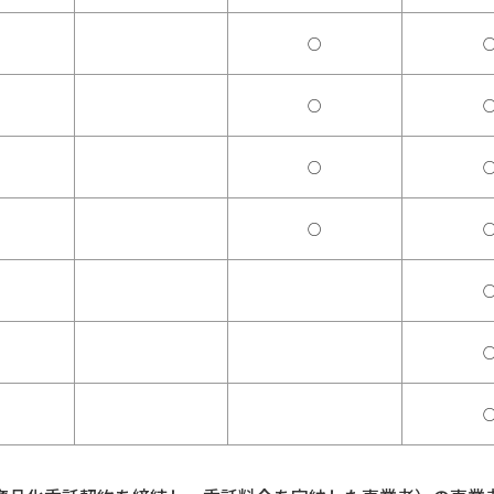
○
○
○
○