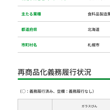
主たる業種
食料品製造
都道府県
北海道
市町村名
札幌市
再商品化義務履行状況
（○：義務履行済み、空欄：義務履行なし）
ガラスびん