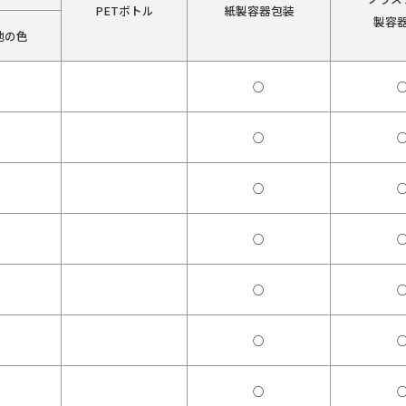
PETボトル
紙製容器包装
製容
他の色
○
○
○
○
○
○
○