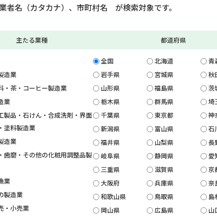
業者名（カタカナ）、市町村名 が検索対象です。
主たる業種
都道府県
全国
北海道
青
製造業
岩手県
宮城県
秋
料・茶・コーヒー製造業
山形県
福島県
茨
造業
栃木県
群馬県
埼
工製品・石けん・合成洗剤・界面
千葉県
東京都
神
・塗料製造業
新潟県
富山県
石
製造業
福井県
山梨県
長
・歯磨・その他の化粧用調整品製
岐阜県
静岡県
愛
三重県
滋賀県
京
漁業
大阪府
兵庫県
奈
の製造業
和歌山県
鳥取県
島
売・小売業
岡山県
広島県
山