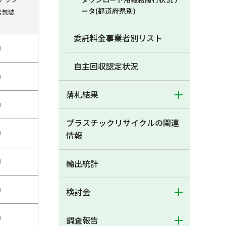
ータ(都道府県別)
器包装
委託料金事業者別リスト
○
自主回収認定状況
○
落札結果
○
プラスチックリサイクルの関連
○
情報
○
輸出統計
○
検討会
○
調査報告