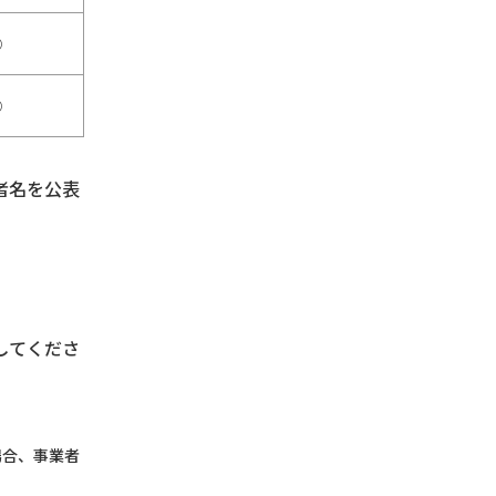
○
○
者名を公表
してくださ
場合、事業者