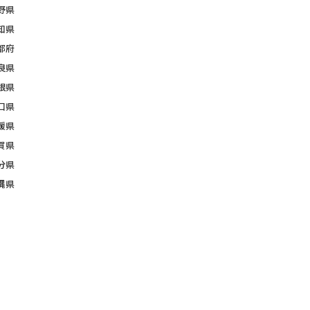
野県
知県
都府
良県
根県
口県
媛県
賀県
分県
縄県