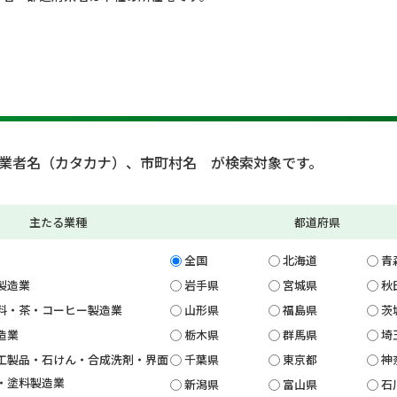
業者名（カタカナ）、市町村名 が検索対象です。
主たる業種
都道府県
全国
北海道
青
製造業
岩手県
宮城県
秋
料・茶・コーヒー製造業
山形県
福島県
茨
造業
栃木県
群馬県
埼
工製品・石けん・合成洗剤・界面
千葉県
東京都
神
・塗料製造業
新潟県
富山県
石