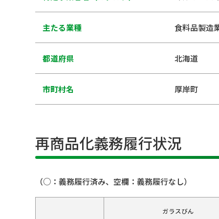
主たる業種
食料品製造
都道府県
北海道
市町村名
厚岸町
再商品化義務履行状況
（○：義務履行済み、空欄：義務履行なし）
ガラスびん