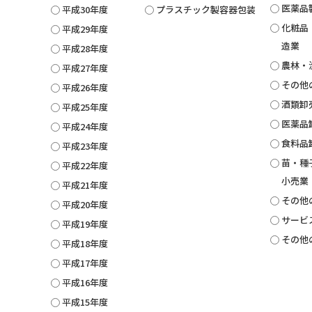
医薬品
平成30年度
プラスチック製容器包装
化粧品
平成29年度
造業
平成28年度
農林・
平成27年度
その他
平成26年度
酒類卸
平成25年度
医薬品
平成24年度
食料品
平成23年度
苗・種
平成22年度
小売業
平成21年度
その他
平成20年度
サービ
平成19年度
その他
平成18年度
平成17年度
平成16年度
平成15年度