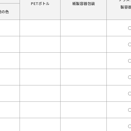
PETボトル
紙製容器包装
製容
他の色