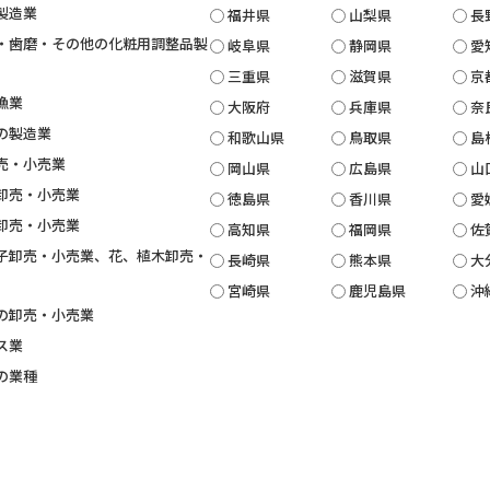
製造業
福井県
山梨県
長
・歯磨・その他の化粧用調整品製
岐阜県
静岡県
愛
三重県
滋賀県
京
漁業
大阪府
兵庫県
奈
の製造業
和歌山県
鳥取県
島
売・小売業
岡山県
広島県
山
卸売・小売業
徳島県
香川県
愛
卸売・小売業
高知県
福岡県
佐
子卸売・小売業、花、植木卸売・
長崎県
熊本県
大
宮崎県
鹿児島県
沖
の卸売・小売業
ス業
の業種