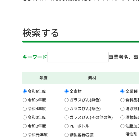
検索する
キーワード
事業者名、事
年度
素材
令和6年度
全素材
全業種
令和5年度
ガラスびん(無色)
食料品
令和4年度
ガラスびん(茶色)
清涼飲
令和3年度
ガラスびん(その他の色)
酒類製
令和2年度
PETボトル
油脂加
活性剤
令和元年度
紙製容器包装