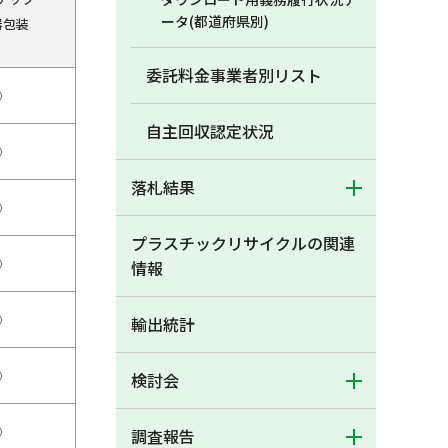
ータ(都道府県別)
器包装
委託料金事業者別リスト
○
自主回収認定状況
○
落札結果
○
プラスチックリサイクルの関連
○
情報
○
輸出統計
○
検討会
○
調査報告