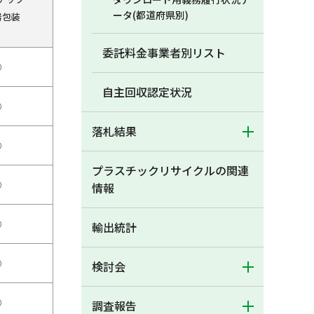
ータ(都道府県別)
器包装
委託料金事業者別リスト
○
自主回収認定状況
○
落札結果
○
プラスチックリサイクルの関連
○
情報
○
輸出統計
○
検討会
○
調査報告