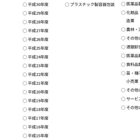
医薬品
平成30年度
プラスチック製容器包装
化粧品
平成29年度
造業
平成28年度
農林・
平成27年度
その他
平成26年度
酒類卸
平成25年度
医薬品
平成24年度
食料品
平成23年度
苗・種
平成22年度
小売業
平成21年度
その他
平成20年度
サービ
平成19年度
その他
平成18年度
平成17年度
平成16年度
平成15年度