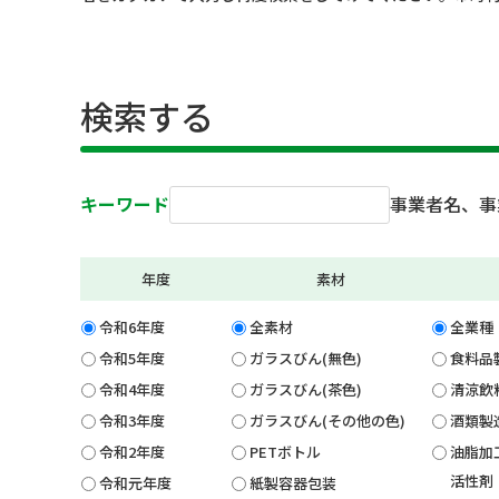
検索する
キーワード
事業者名、事
年度
素材
令和6年度
全素材
全業種
令和5年度
ガラスびん(無色)
食料品
令和4年度
ガラスびん(茶色)
清涼飲
令和3年度
ガラスびん(その他の色)
酒類製
令和2年度
PETボトル
油脂加
活性剤
令和元年度
紙製容器包装