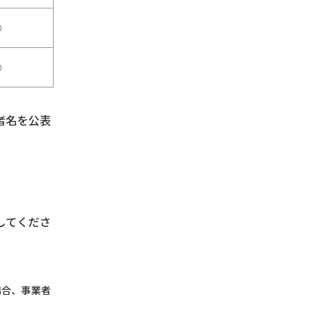
○
○
者名を公表
してくださ
場合、事業者