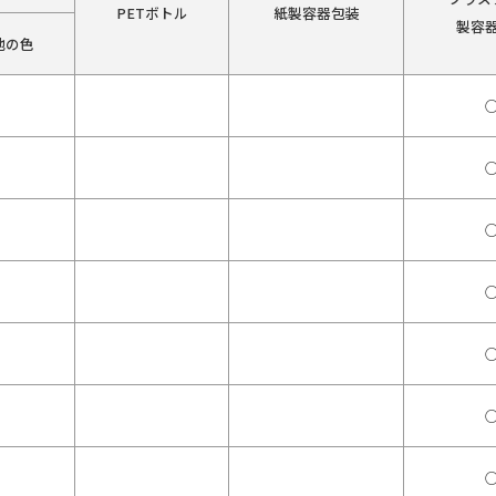
PETボトル
紙製容器包装
製容
他の色