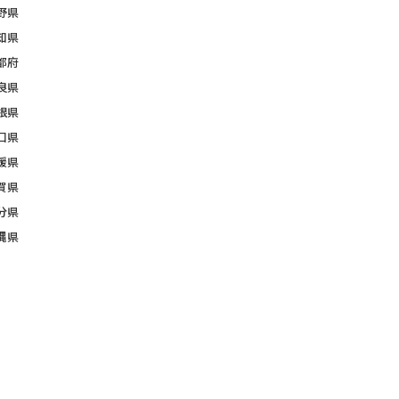
野県
知県
都府
良県
根県
口県
媛県
賀県
分県
縄県