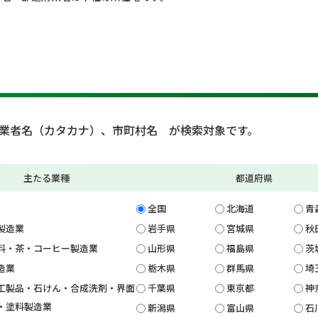
業者名（カタカナ）、市町村名 が検索対象です。
主たる業種
都道府県
全国
北海道
青
製造業
岩手県
宮城県
秋
料・茶・コーヒー製造業
山形県
福島県
茨
造業
栃木県
群馬県
埼
工製品・石けん・合成洗剤・界面
千葉県
東京都
神
・塗料製造業
新潟県
富山県
石