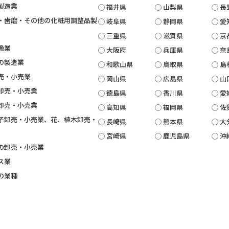
製造業
福井県
山梨県
長
・歯磨・その他の化粧用調整品製
岐阜県
静岡県
愛
三重県
滋賀県
京
漁業
大阪府
兵庫県
奈
の製造業
和歌山県
鳥取県
島
売・小売業
岡山県
広島県
山
卸売・小売業
徳島県
香川県
愛
卸売・小売業
高知県
福岡県
佐
子卸売・小売業、花、植木卸売・
長崎県
熊本県
大
宮崎県
鹿児島県
沖
の卸売・小売業
ス業
の業種