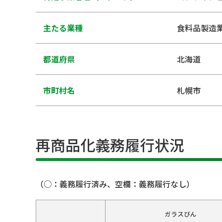
主たる業種
食料品製造
都道府県
北海道
市町村名
札幌市
再商品化義務履行状況
（○：義務履行済み、空欄：義務履行なし）
ガラスびん