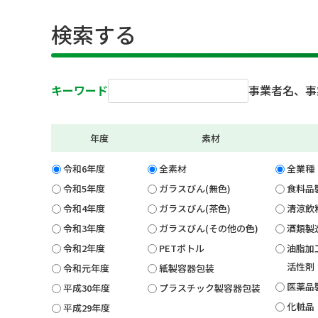
検索する
キーワード
事業者名、事
年度
素材
令和6年度
全素材
全業種
令和5年度
ガラスびん(無色)
食料品
令和4年度
ガラスびん(茶色)
清涼飲
令和3年度
ガラスびん(その他の色)
酒類製
令和2年度
PETボトル
油脂加
活性剤
令和元年度
紙製容器包装
医薬品
平成30年度
プラスチック製容器包装
化粧品
平成29年度