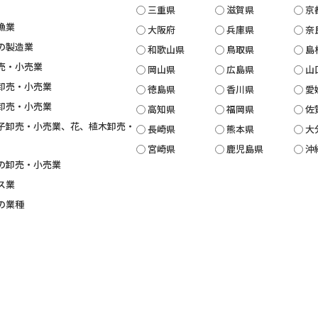
三重県
滋賀県
京
漁業
大阪府
兵庫県
奈
の製造業
和歌山県
鳥取県
島
売・小売業
岡山県
広島県
山
卸売・小売業
徳島県
香川県
愛
卸売・小売業
高知県
福岡県
佐
子卸売・小売業、花、植木卸売・
長崎県
熊本県
大
宮崎県
鹿児島県
沖
の卸売・小売業
ス業
の業種