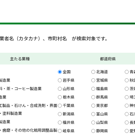
業者名（カタカナ）、市町村名 が検索対象です。
主たる業種
都道府県
全国
北海道
青
製造業
岩手県
宮城県
秋
料・茶・コーヒー製造業
山形県
福島県
茨
造業
栃木県
群馬県
埼
工製品・石けん・合成洗剤・界面
千葉県
東京都
神
・塗料製造業
新潟県
富山県
石
製造業
福井県
山梨県
長
・歯磨・その他の化粧用調整品製
岐阜県
静岡県
愛