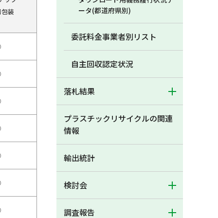
ータ(都道府県別)
器包装
委託料金事業者別リスト
○
自主回収認定状況
○
落札結果
○
プラスチックリサイクルの関連
○
情報
○
輸出統計
○
検討会
○
調査報告