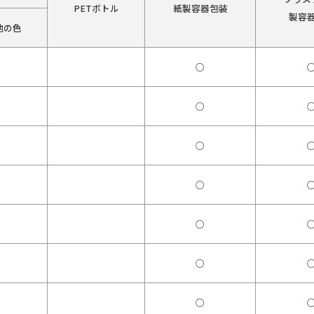
PETボトル
紙製容器包装
製容
他の色
○
○
○
○
○
○
○