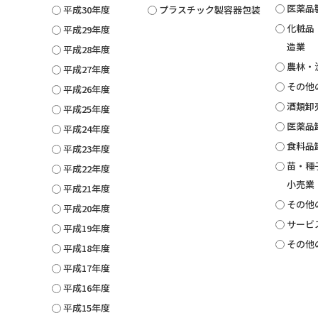
医薬品
平成30年度
プラスチック製容器包装
化粧品
平成29年度
造業
平成28年度
農林・
平成27年度
その他
平成26年度
酒類卸
平成25年度
医薬品
平成24年度
食料品
平成23年度
苗・種
平成22年度
小売業
平成21年度
その他
平成20年度
サービ
平成19年度
その他
平成18年度
平成17年度
平成16年度
平成15年度