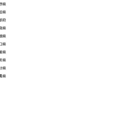
野県
知県
都府
良県
根県
口県
媛県
賀県
分県
縄県