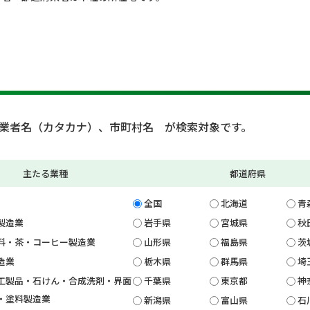
業者名（カタカナ）、市町村名 が検索対象です。
主たる業種
都道府県
全国
北海道
青
製造業
岩手県
宮城県
秋
料・茶・コーヒー製造業
山形県
福島県
茨
造業
栃木県
群馬県
埼
工製品・石けん・合成洗剤・界面
千葉県
東京都
神
・塗料製造業
新潟県
富山県
石