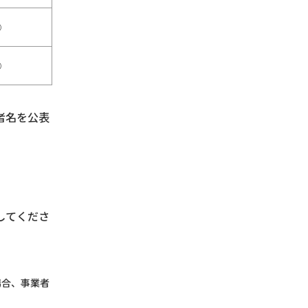
○
○
者名を公表
してくださ
場合、事業者