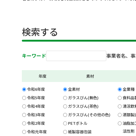
検索する
キーワード
事業者名、事
年度
素材
令和6年度
全素材
全業種
令和5年度
ガラスびん(無色)
食料品
令和4年度
ガラスびん(茶色)
清涼飲
令和3年度
ガラスびん(その他の色)
酒類製
令和2年度
PETボトル
油脂加
活性剤
令和元年度
紙製容器包装