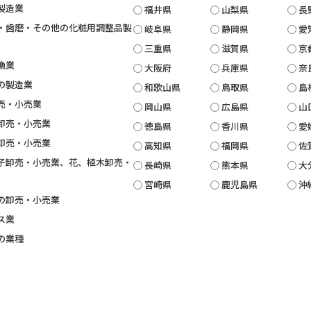
製造業
福井県
山梨県
長
・歯磨・その他の化粧用調整品製
岐阜県
静岡県
愛
三重県
滋賀県
京
漁業
大阪府
兵庫県
奈
の製造業
和歌山県
鳥取県
島
売・小売業
岡山県
広島県
山
卸売・小売業
徳島県
香川県
愛
卸売・小売業
高知県
福岡県
佐
子卸売・小売業、花、植木卸売・
長崎県
熊本県
大
宮崎県
鹿児島県
沖
の卸売・小売業
ス業
の業種