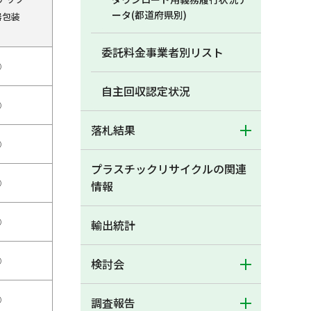
ータ(都道府県別)
器包装
委託料金事業者別リスト
○
自主回収認定状況
○
落札結果
○
プラスチックリサイクルの関連
○
情報
○
輸出統計
○
検討会
○
調査報告