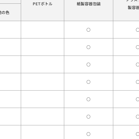
PETボトル
紙製容器包装
製容
他の色
○
○
○
○
○
○
○