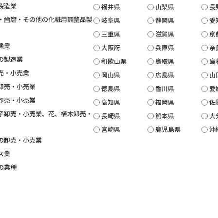
製造業
福井県
山梨県
長
・歯磨・その他の化粧用調整品製
岐阜県
静岡県
愛
三重県
滋賀県
京
漁業
大阪府
兵庫県
奈
の製造業
和歌山県
鳥取県
島
売・小売業
岡山県
広島県
山
卸売・小売業
徳島県
香川県
愛
卸売・小売業
高知県
福岡県
佐
子卸売・小売業、花、植木卸売・
長崎県
熊本県
大
宮崎県
鹿児島県
沖
の卸売・小売業
ス業
の業種