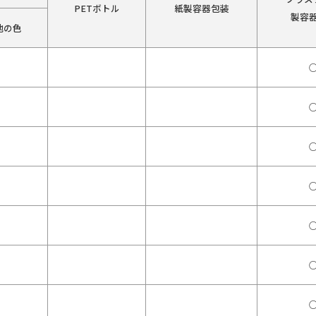
PETボトル
紙製容器包装
製容
他の色