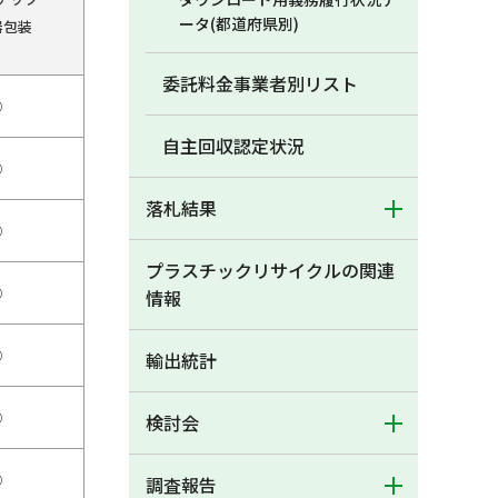
ータ(都道府県別)
器包装
委託料金事業者別リスト
○
自主回収認定状況
○
落札結果
○
プラスチックリサイクルの関連
○
情報
○
輸出統計
○
検討会
○
調査報告