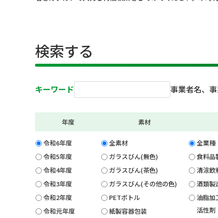
検索する
キーワード
事業者名、事
年度
素材
令和6年度
全素材
全業種
令和5年度
ガラスびん(無色)
食料品
令和4年度
ガラスびん(茶色)
清涼飲
令和3年度
ガラスびん(その他の色)
酒類製
令和2年度
PETボトル
油脂加
活性剤
令和元年度
紙製容器包装