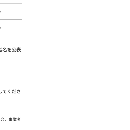
○
○
者名を公表
してくださ
場合、事業者