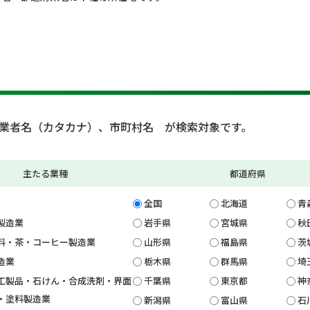
業者名（カタカナ）、市町村名 が検索対象です。
主たる業種
都道府県
全国
北海道
青
製造業
岩手県
宮城県
秋
料・茶・コーヒー製造業
山形県
福島県
茨
造業
栃木県
群馬県
埼
工製品・石けん・合成洗剤・界面
千葉県
東京都
神
・塗料製造業
新潟県
富山県
石