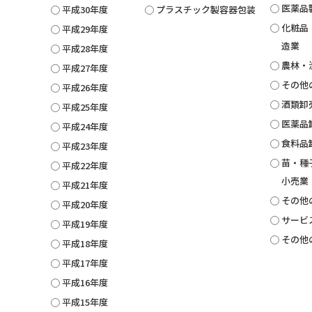
医薬品
平成30年度
プラスチック製容器包装
化粧品
平成29年度
造業
平成28年度
農林・
平成27年度
その他
平成26年度
酒類卸
平成25年度
医薬品
平成24年度
食料品
平成23年度
苗・種
平成22年度
小売業
平成21年度
その他
平成20年度
サービ
平成19年度
その他
平成18年度
平成17年度
平成16年度
平成15年度