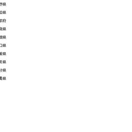
野県
知県
都府
良県
根県
口県
媛県
賀県
分県
縄県