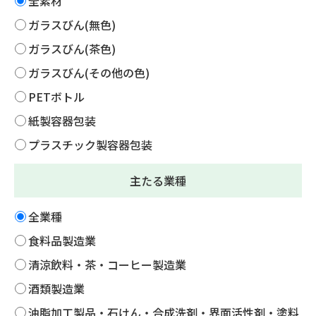
全素材
ガラスびん(無色)
ガラスびん(茶色)
ガラスびん(その他の色)
PETボトル
紙製容器包装
プラスチック製容器包装
主たる業種
全業種
食料品製造業
清涼飲料・茶・コーヒー製造業
酒類製造業
油脂加工製品・石けん・合成洗剤・界面活性剤・塗料