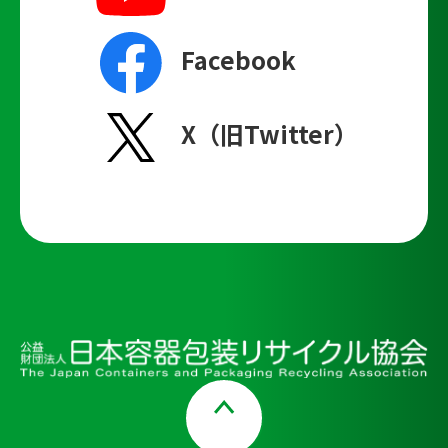
Facebook
X（旧Twitter）
Page Top