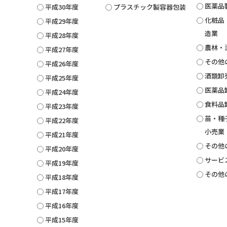
医薬品
平成30年度
プラスチック製容器包装
化粧品
平成29年度
造業
平成28年度
農林・
平成27年度
その他
平成26年度
酒類卸
平成25年度
医薬品
平成24年度
食料品
平成23年度
苗・種
平成22年度
小売業
平成21年度
その他
平成20年度
サービ
平成19年度
その他
平成18年度
平成17年度
平成16年度
平成15年度