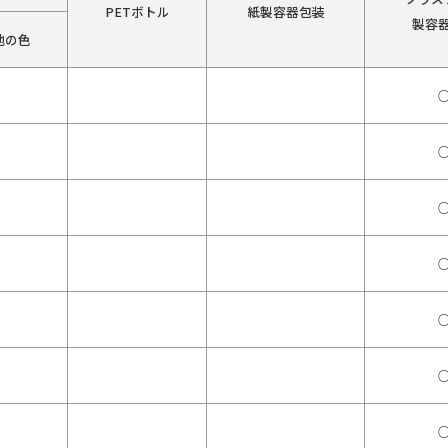
PETボトル
紙製容器包装
製容
他の色