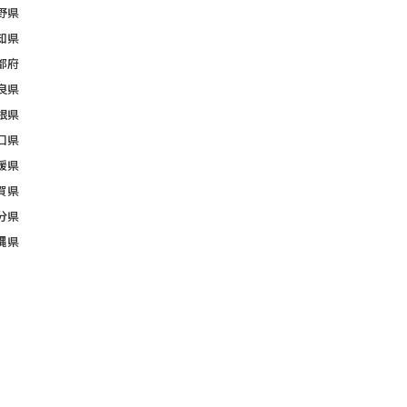
野県
知県
都府
良県
根県
口県
媛県
賀県
分県
縄県