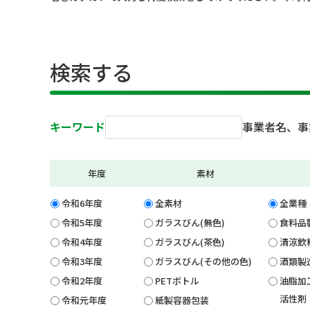
検索する
キーワード
事業者名、事
年度
素材
令和6年度
全素材
全業種
令和5年度
ガラスびん(無色)
食料品
令和4年度
ガラスびん(茶色)
清涼飲
令和3年度
ガラスびん(その他の色)
酒類製
令和2年度
PETボトル
油脂加
活性剤
令和元年度
紙製容器包装