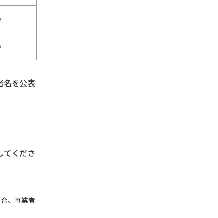
○
○
者名を公表
してくださ
場合、事業者