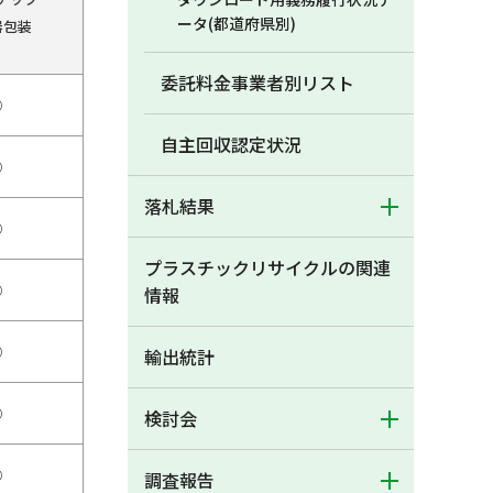
ータ(都道府県別)
器包装
委託料金事業者別リスト
○
自主回収認定状況
○
落札結果
○
プラスチックリサイクルの関連
○
情報
○
輸出統計
○
検討会
○
調査報告