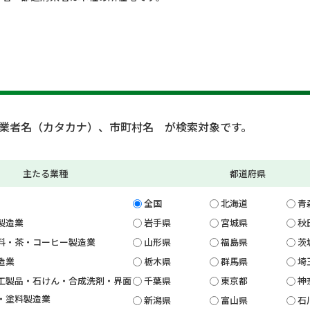
業者名（カタカナ）、市町村名 が検索対象です。
主たる業種
都道府県
全国
北海道
青
製造業
岩手県
宮城県
秋
料・茶・コーヒー製造業
山形県
福島県
茨
造業
栃木県
群馬県
埼
工製品・石けん・合成洗剤・界面
千葉県
東京都
神
・塗料製造業
新潟県
富山県
石