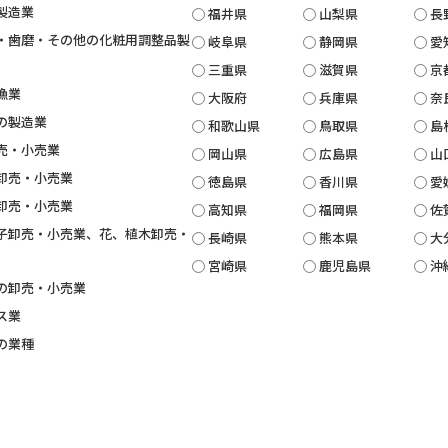
製造業
福井県
山梨県
長
・歯磨・その他の化粧用調整品製
岐阜県
静岡県
愛
三重県
滋賀県
京
漁業
大阪府
兵庫県
奈
の製造業
和歌山県
鳥取県
島
売・小売業
岡山県
広島県
山
卸売・小売業
徳島県
香川県
愛
卸売・小売業
高知県
福岡県
佐
子卸売・小売業、花、植木卸売・
長崎県
熊本県
大
宮崎県
鹿児島県
沖
の卸売・小売業
ス業
の業種