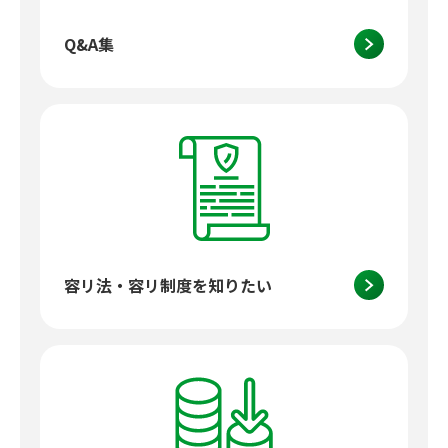
Q&A集
容リ法・容リ制度を知りたい