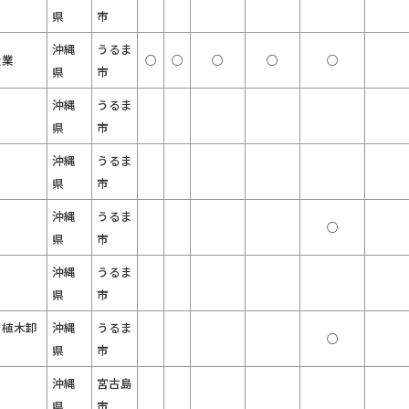
県
市
沖縄
うるま
造業
○
○
○
○
○
県
市
沖縄
うるま
県
市
沖縄
うるま
県
市
沖縄
うるま
○
県
市
沖縄
うるま
県
市
、植木卸
沖縄
うるま
○
県
市
沖縄
宮古島
県
市