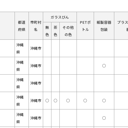
ガラスびん
都道
市町村
PETボ
紙製容器
プラ
無
茶
その他
府県
名
トル
包装
色
色
の色
沖縄
沖縄市
県
沖縄
沖縄市
○
県
沖縄
沖縄市
県
沖縄
沖縄市
○
○
○
○
○
県
沖縄
沖縄市
○
県