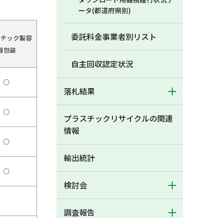
ータ(都道府県別)
委託料金事業者別リスト
スチック製容
器包装
自主回収認定状況
○
落札結果
○
プラスチックリサイクルの関連
情報
○
輸出統計
○
検討会
調査報告