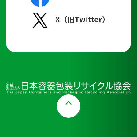
X（旧Twitter）
Page Top