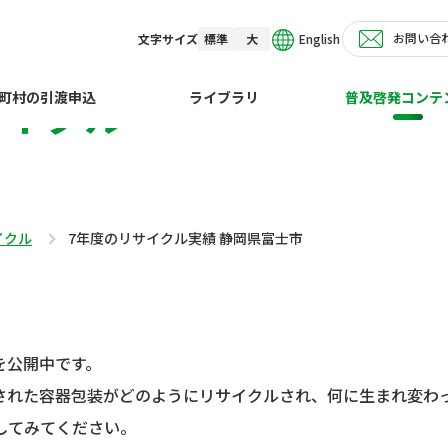
お問い合
English
文字サイズ
標準
大
サイクル
町村の引渡申込
ライブラリ
普及啓発コンテ
イクル
7年度のリサイクル実績 静岡県富士市
を公開中です。
された容器包装がどのようにリサイクルされ、何に生まれ変わ
してみてください。