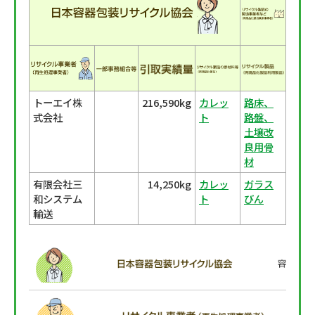
トーエイ株
216,590kg
カレッ
路床、
式会社
ト
路盤、
土壌改
良用骨
材
有限会社三
14,250kg
カレッ
ガラス
和システム
ト
びん
輸送