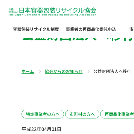
公益財団法人へ移
容器包装リサイクル制度
事業者の再商品化委託申込
市
ホーム
協会からのお知らせ
公益財団法人へ移行
特定事業者の方へ
市町村の方へ
再商品化事業者
平成22年04月01日