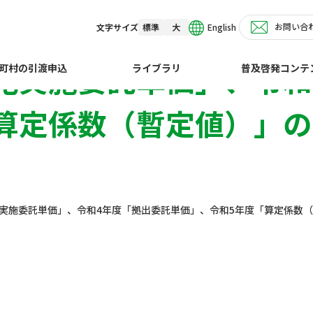
お問い合
English
文字サイズ
標準
大
化実施委託単価」、令和
町村の引渡申込
ライブラリ
普及啓発コンテ
算定係数（暫定値）」
化実施委託単価」、令和4年度「拠出委託単価」、令和5年度「算定係数