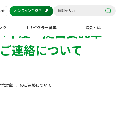
オンライン手続き
わせ
4年度「拠出委託単
ンツ
リサイクラー募集
協会とは
のご連絡について
（暫定値）」のご連絡について